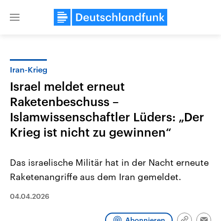
Close
menu
Iran-Krieg
Themen
Israel meldet erneut
Raketenbeschuss –
Islamwissenschaftler Lüders: „Der
Krieg ist nicht zu gewinnen“
Das israelische Militär hat in der Nacht erneute
Landtagswahl Sachsen-Anhalt
USA
Raketenangriffe aus dem Iran gemeldet.
2026
Aktuelle Beiträge, Analys
Alle Informationen
Hintergründe
Sachsen-Anhalt wählt am 6.
Wirtschaftlich und militäri
04.04.2026
September 2026 einen neuen
gehören die Vereinigten S
Landtag. Seit 2021 wird das
den mächtigsten Ländern 
Bundesland von einer Koalition aus
mit großem Einfluss auf d
Abonnieren