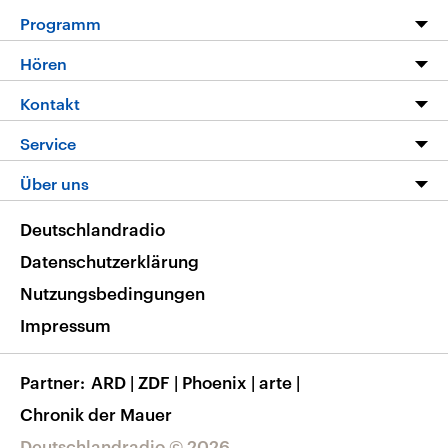
Programm
Programm
Hören
Alle Sendungen
Livestream
Kontakt
Die Nachrichten
Audios
Hörerservice
Service
Nachrichtenleicht
Podcasts
Social Media
FAQ
Über uns
Neue Beiträge auf dlf.de
Deutschlandfunk App
Newsletter
Deutschlandradio
Themen-Schwerpunkte
Nachrichten App
Deutschlandradio
Veranstaltungen
Presse
Frequenzen
Datenschutzerklärung
Musikliste
Ausbildung und Karriere
Nutzungsbedingungen
RSS
Transparenz
Impressum
Korrekturen
Barrierefreiheit
Partner
ARD
|
ZDF
|
Phoenix
|
arte
|
Chronik der Mauer
Deutschlandradio © 2026