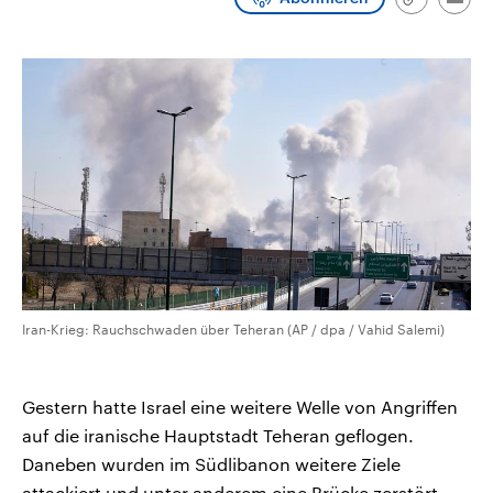
Link
Emai
CDU, SPD und FDP regiert.-
aktuelle Weltgeschehen.
kopieren/te
Umfragen, Prognosen,
Wahlprogramme, aktuelle Berichte
Sendungen
Programm
Podcasts
und Hintergründe zu den Parteien
und Kandidaten der anstehenden
Wahl.
Audio-Archiv
Iran-Krieg: Rauchschwaden über Teheran (AP / dpa / Vahid Salemi)
Gestern hatte Israel eine weitere Welle von Angriffen
auf die iranische Hauptstadt Teheran geflogen.
Daneben wurden im Südlibanon weitere Ziele
attackiert und unter anderem eine Brücke zerstört,