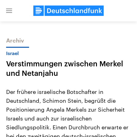
Close
menu
Archiv
Themen
Israel
Verstimmungen zwischen Merkel
und Netanjahu
Der frühere israelische Botschafter in
Deutschland, Schimon Stein, begrüßt die
Landtagswahl Sachsen-Anhalt
USA
Positionierung Angela Merkels zur Sicherheit
2026
Aktuelle Beiträge, Analys
Alle Informationen
Hintergründe
Israels und auch zur israelischen
Sachsen-Anhalt wählt am 6.
Wirtschaftlich und militäri
September 2026 einen neuen
gehören die Vereinigten S
Siedlungspolitik. Einen Durchbruch erwarte er
Landtag. Seit 2021 wird das
den mächtigsten Ländern 
bei den zweitägigen deutsch-israelischen
Bundesland von einer Koalition aus
mit großem Einfluss auf d