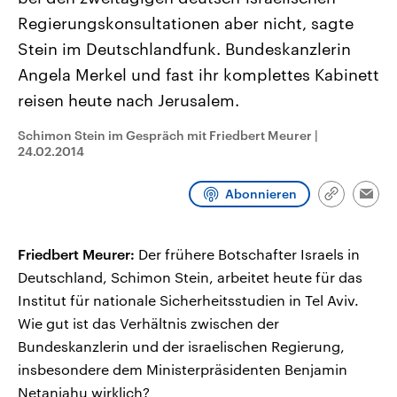
CDU, SPD und FDP regiert.-
aktuelle Weltgeschehen.
Regierungskonsultationen aber nicht, sagte
Umfragen, Prognosen,
Wahlprogramme, aktuelle Berichte
Stein im Deutschlandfunk. Bundeskanzlerin
Sendungen
Programm
Podcasts
und Hintergründe zu den Parteien
und Kandidaten der anstehenden
Angela Merkel und fast ihr komplettes Kabinett
Wahl.
reisen heute nach Jerusalem.
Audio-Archiv
Schimon Stein im Gespräch mit Friedbert Meurer
|
24.02.2014
Abonnieren
Link
Emai
kopieren/te
Friedbert Meurer:
Der frühere Botschafter Israels in
Deutschland, Schimon Stein, arbeitet heute für das
Institut für nationale Sicherheitsstudien in Tel Aviv.
Wie gut ist das Verhältnis zwischen der
Bundeskanzlerin und der israelischen Regierung,
insbesondere dem Ministerpräsidenten Benjamin
Netanjahu wirklich?