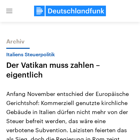
Close
menu
Archiv
Themen
Italiens Steuerpolitik
Der Vatikan muss zahlen –
eigentlich
Anfang November entschied der Europäische
Gerichtshof: Kommerziell genutzte kirchliche
Landtagswahl Sachsen-Anhalt
USA
Gebäude in Italien dürfen nicht mehr von der
2026
Aktuelle Beiträge, Analys
Alle Informationen
Hintergründe
Steuer befreit werden, das wäre eine
Sachsen-Anhalt wählt am 6.
Wirtschaftlich und militäri
September 2026 einen neuen
gehören die Vereinigten S
verbotene Subvention. Laizisten feierten das
Landtag. Seit 2021 wird das
den mächtigsten Ländern 
als Sieg, doch die Regierung in Rom zeigt
Bundesland von einer Koalition aus
mit großem Einfluss auf d