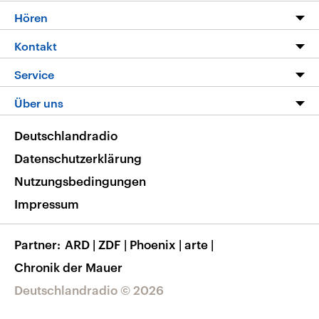
Programm
Hören
Alle Sendungen
Livestream
Kontakt
Die Nachrichten
Audios
Hörerservice
Service
Nachrichtenleicht
Podcasts
Social Media
FAQ
Über uns
Neue Beiträge auf dlf.de
Deutschlandfunk App
Newsletter
Deutschlandradio
Themen-Schwerpunkte
Nachrichten App
Deutschlandradio
Veranstaltungen
Presse
Frequenzen
Datenschutzerklärung
Musikliste
Ausbildung und Karriere
Nutzungsbedingungen
RSS
Transparenz
Impressum
Korrekturen
Barrierefreiheit
Partner
ARD
|
ZDF
|
Phoenix
|
arte
|
Chronik der Mauer
Deutschlandradio © 2026