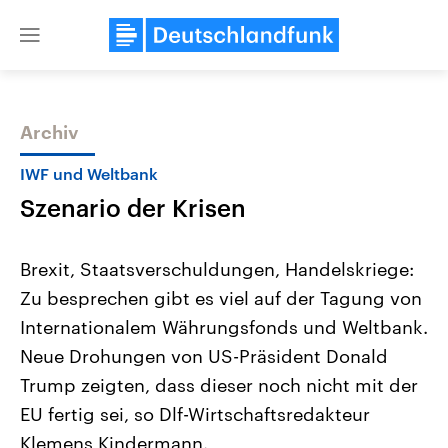
Close
menu
Archiv
Themen
IWF und Weltbank
Szenario der Krisen
Brexit, Staatsverschuldungen, Handelskriege:
Zu besprechen gibt es viel auf der Tagung von
Internationalem Währungsfonds und Weltbank.
Landtagswahl Sachsen-Anhalt
USA
Neue Drohungen von US-Präsident Donald
2026
Aktuelle Beiträge, Analys
Alle Informationen
Trump zeigten, dass dieser noch nicht mit der
Hintergründe
Sachsen-Anhalt wählt am 6.
Wirtschaftlich und militäri
EU fertig sei, so Dlf-Wirtschaftsredakteur
September 2026 einen neuen
gehören die Vereinigten S
Landtag. Seit 2021 wird das
den mächtigsten Ländern 
Klemens Kindermann.
Bundesland von einer Koalition aus
mit großem Einfluss auf d