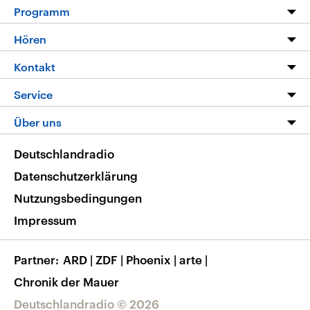
Programm
Programm
Hören
Alle Sendungen
Livestream
Kontakt
Die Nachrichten
Audios
Hörerservice
Service
Nachrichtenleicht
Podcasts
Social Media
FAQ
Über uns
Neue Beiträge auf dlf.de
Deutschlandfunk App
Newsletter
Deutschlandradio
Themen-Schwerpunkte
Nachrichten App
Deutschlandradio
Veranstaltungen
Presse
Frequenzen
Datenschutzerklärung
Musikliste
Ausbildung und Karriere
Nutzungsbedingungen
RSS
Transparenz
Impressum
Korrekturen
Barrierefreiheit
Partner
ARD
|
ZDF
|
Phoenix
|
arte
|
Chronik der Mauer
Deutschlandradio © 2026