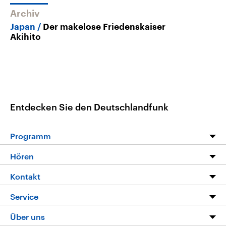
Archiv
Japan
Der makelose Friedenskaiser
Akihito
Entdecken Sie den Deutschlandfunk
Programm
Programm
Hören
Alle Sendungen
Livestream
Kontakt
Die Nachrichten
Audios
Hörerservice
Service
Nachrichtenleicht
Podcasts
Social Media
FAQ
Über uns
Neue Beiträge auf dlf.de
Deutschlandfunk App