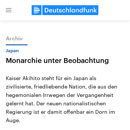
Close
menu
Archiv
Themen
Japan
Monarchie unter Beobachtung
Kaiser Akihito steht für ein Japan als
zivilisierte, friedliebende Nation, die aus den
hegemonialen Irrwegen der Vergangenheit
Landtagswahl Sachsen-Anhalt
USA
gelernt hat. Der neuen nationalistischen
2026
Aktuelle Beiträge, Analys
Alle Informationen
Regierung ist er damit offenbar ein Dorn im
Hintergründe
Sachsen-Anhalt wählt am 6.
Wirtschaftlich und militäri
Auge.
September 2026 einen neuen
gehören die Vereinigten S
Landtag. Seit 2021 wird das
den mächtigsten Ländern 
Bundesland von einer Koalition aus
mit großem Einfluss auf d