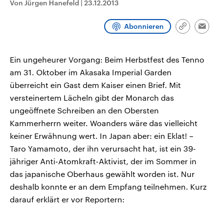
Von Jürgen Hanefeld
|
23.12.2013
CDU, SPD und FDP regiert.-
aktuelle Weltgeschehen.
Umfragen, Prognosen,
Wahlprogramme, aktuelle Berichte
Abonnieren
Sendungen
Programm
Podcasts
und Hintergründe zu den Parteien
Link
Emai
und Kandidaten der anstehenden
kopieren/te
Wahl.
Audio-Archiv
Ein ungeheurer Vorgang: Beim Herbstfest des Tenno
am 31. Oktober im Akasaka Imperial Garden
überreicht ein Gast dem Kaiser einen Brief. Mit
versteinertem Lächeln gibt der Monarch das
ungeöffnete Schreiben an den Obersten
Kammerherrn weiter. Woanders wäre das vielleicht
keiner Erwähnung wert. In Japan aber: ein Eklat! –
Taro Yamamoto, der ihn verursacht hat, ist ein 39-
jähriger Anti-Atomkraft-Aktivist, der im Sommer in
das japanische Oberhaus gewählt worden ist. Nur
deshalb konnte er an dem Empfang teilnehmen. Kurz
darauf erklärt er vor Reportern: