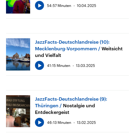
54:57 Minuten
10.04.2025
JazzFacts-Deutschlandreise (10):
Mecklenburg-Vorpommern
Weitsicht
und Vielfalt
41:15 Minuten
13.03.2025
JazzFacts-Deutschlandreise (9):
Thüringen
Nostalgie und
Entdeckergeist
46:13 Minuten
13.02.2025