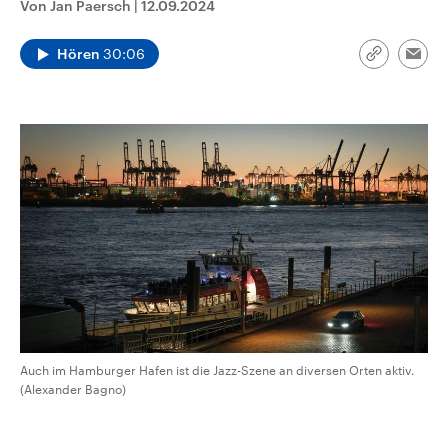
Von Jan Paersch
|
12.09.2024
aktuelle Weltgeschehen.
Diese wird wie die Hisboll
Libanon vom Iran unterstüt
Hören
30:06
Sendungen
Programm
Podcasts
Link
Emai
kopieren/te
Audio-Archiv
Auch im Hamburger Hafen ist die Jazz-Szene an diversen Orten aktiv.
(Alexander Bagno)