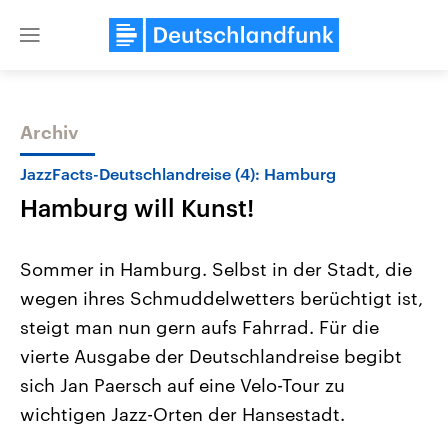
Close
menu
Archiv
Themen
JazzFacts-Deutschlandreise (4): Hamburg
Hamburg will Kunst!
Sommer in Hamburg. Selbst in der Stadt, die
wegen ihres Schmuddelwetters berüchtigt ist,
steigt man nun gern aufs Fahrrad. Für die
USA
Nahostkonflikt
vierte Ausgabe der Deutschlandreise begibt
Aktuelle Beiträge, Analysen und
Aktuelle Lage und Hinter
Der Überfall der palästine
Hintergründe
sich Jan Paersch auf eine Velo-Tour zu
Wirtschaftlich und militärisch
Terrororganisation Hamas
wichtigen Jazz-Orten der Hansestadt.
gehören die Vereinigten Staaten zu
Oktober 2023 auf Israel ha
den mächtigsten Ländern der Erde,
Region wieder die Gewalt 
mit großem Einfluss auf das
Israel möchte die Hamas z