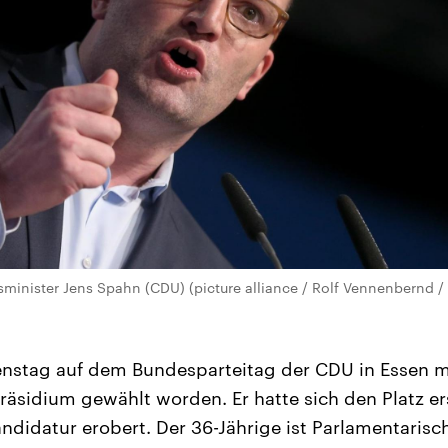
inister Jens Spahn (CDU) (picture alliance / Rolf Vennenbernd /
nstag auf dem Bundesparteitag der CDU in Essen mi
präsidium gewählt worden. Er hatte sich den Platz er
ndidatur erobert. Der 36-Jährige ist Parlamentarisc