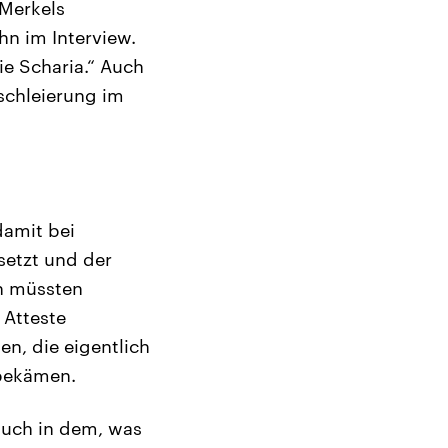
 Merkels
hn im Interview.
ie Scharia.“ Auch
schleierung im
damit bei
etzt und der
h müssten
 Atteste
n, die eigentlich
 bekämen.
auch in dem, was