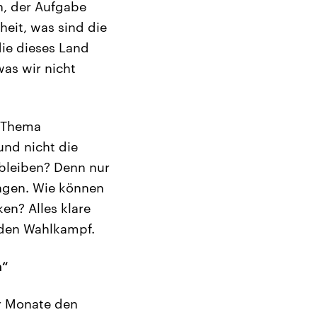
, der Aufgabe
heit, was sind die
die dieses Land
was wir nicht
m Thema
und nicht die
 bleiben? Denn nur
ingen. Wie können
en? Alles klare
r den Wahlkampf.
n“
er Monate den