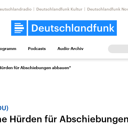
eutschlandradio
Deutschlandfunk Kultur
Deutschlandfunk No
rogramm
Podcasts
Audio-Archiv
Wirtschaft
Wissen
Kultur
Europa
Gesellschaf
 Hürden für Abschiebungen abbauen"
DU)
he Hürden für Abschiebunge
Nahostkonflikt
Iran
le Beiträge,
Aktuelle Lage und
Aktuelle Lage und