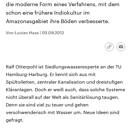
die moderne Form eines Verfahrens, mit dem
CDU, SPD und FDP regiert.-
aktuelle Weltgeschehen.
Umfragen, Prognosen,
schon eine frühere Indiokultur im
Wahlprogramme, aktuelle Berichte
Sendungen
Programm
Podcasts
und Hintergründe zu den Parteien
Amazonasgebiet ihre Böden verbesserte.
und Kandidaten der anstehenden
Wahl.
Audio-Archiv
Von Lucian Haas
|
05.09.2012
Link
Emai
kopieren/te
Ralf Otterpohl ist Siedlungswasserexperte an der TU
Hamburg-Harburg. Er kennt sich aus mit
Spültoiletten, zentraler Kanalisation und dreistufigen
Kläranlagen. Doch er weiß auch, dass solche Systeme
nicht überall auf der Welt als Sanitärlösung taugen.
Denn sie sind viel zu teuer und gehen
verschwenderisch mit Wasser um. Neue Ideen sind
gefragt.