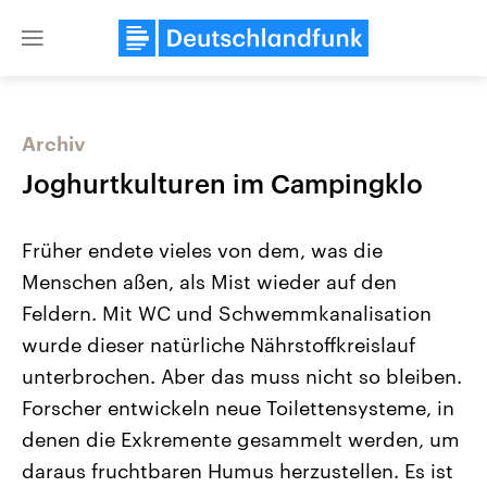
Close
menu
Archiv
Themen
Joghurtkulturen im Campingklo
Früher endete vieles von dem, was die
Menschen aßen, als Mist wieder auf den
Feldern. Mit WC und Schwemmkanalisation
wurde dieser natürliche Nährstoffkreislauf
unterbrochen. Aber das muss nicht so bleiben.
Landtagswahl Sachsen-Anhalt
USA
2026
Aktuelle Beiträge, Analys
Forscher entwickeln neue Toilettensysteme, in
Alle Informationen
Hintergründe
Sachsen-Anhalt wählt am 6.
Wirtschaftlich und militäri
denen die Exkremente gesammelt werden, um
September 2026 einen neuen
gehören die Vereinigten S
Landtag. Seit 2021 wird das
den mächtigsten Ländern 
daraus fruchtbaren Humus herzustellen. Es ist
Bundesland von einer Koalition aus
mit großem Einfluss auf d