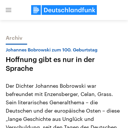
Close
menu
Archiv
Themen
Johannes Bobrowski zum 100. Geburtstag
Hoffnung gibt es nur in der
Sprache
Der Dichter Johannes Bobrowski war
befreundet mit Enzensberger, Celan, Grass.
Landtagswahl Sachsen-Anhalt
USA
Sein literarisches Generalthema – die
2026
Aktuelle Beiträge, Analys
Alle Informationen
Hintergründe
Deutschen und der europäische Osten – diese
Sachsen-Anhalt wählt am 6.
Wirtschaftlich und militäri
September 2026 einen neuen
gehören die Vereinigten S
„lange Geschichte aus Unglück und
Landtag. Seit 2021 wird das
den mächtigsten Ländern 
Verschuldung, seit den Tagen des Deutschen
Bundesland von einer Koalition aus
mit großem Einfluss auf d