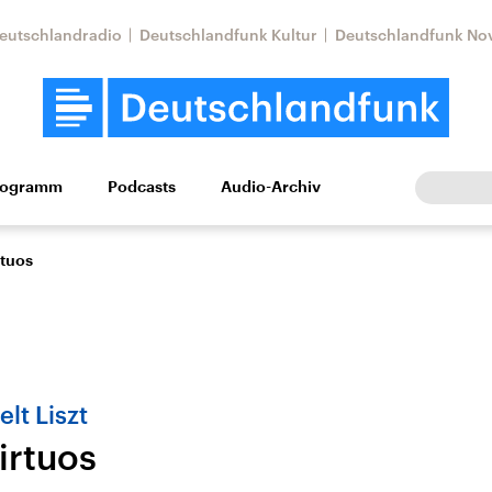
eutschlandradio
Deutschlandfunk Kultur
Deutschlandfunk No
rogramm
Podcasts
Audio-Archiv
Wirtschaft
Wissen
Kultur
Europa
Gesellschaf
rtuos
elt Liszt
irtuos
Nahostkonflikt
Iran
le Beiträge,
Aktuelle Lage und
Aktuelle Lage und