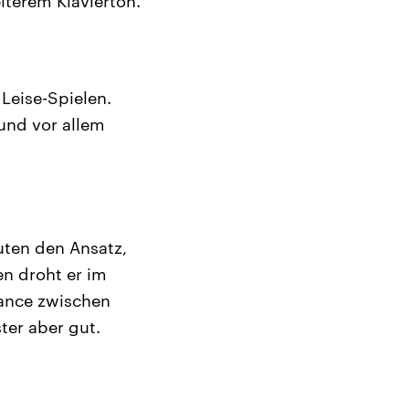
eiterem Klavierton.
Leise-Spielen.
 und vor allem
uten den Ansatz,
en droht er im
ance zwischen
ter aber gut.