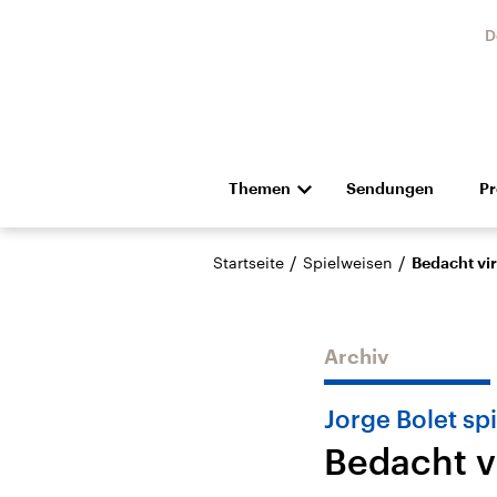
D
Themen
Sendungen
P
Die Nachrichten
Politik
/
/
Startseite
Spielweisen
Bedacht vi
Hörspiel und Feature
Musik
Archiv
Jorge Bolet spi
Bedacht v
Landtagswahl Sachsen-
USA
Anhalt 2026
Aktuel