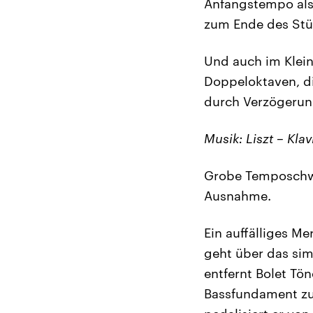
Anfangstempo als 
zum Ende des Stüc
Und auch im Klein
Doppeloktaven, di
durch Verzögerun
Musik: Liszt – Klav
Grobe Temposchwan
Ausnahme.
Ein auffälliges M
geht über das sim
entfernt Bolet Tö
Bassfundament zu 