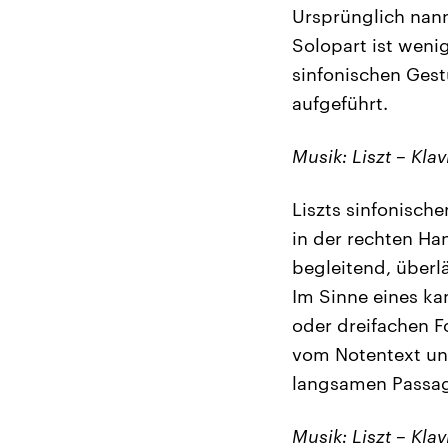
Ursprünglich nann
Solopart ist wenig
sinfonischen Gest
aufgeführt.
Musik:
Liszt – Klav
Liszts sinfonisch
in der rechten Han
begleitend, überl
Im Sinne eines ka
oder dreifachen F
vom Notentext und
langsamen Passag
Musik: Liszt – Klav