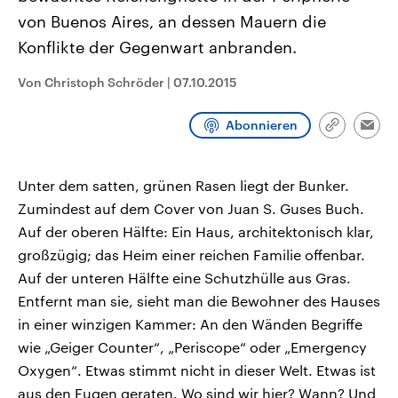
CDU, SPD und FDP regiert.-
aktuelle Weltgeschehen.
von Buenos Aires, an dessen Mauern die
Umfragen, Prognosen,
Wahlprogramme, aktuelle Berichte
Konflikte der Gegenwart anbranden.
Sendungen
Programm
Podcasts
und Hintergründe zu den Parteien
und Kandidaten der anstehenden
Wahl.
Von Christoph Schröder
|
07.10.2015
Audio-Archiv
Abonnieren
Link
Emai
kopieren/te
Unter dem satten, grünen Rasen liegt der Bunker.
Zumindest auf dem Cover von Juan S. Guses Buch.
Auf der oberen Hälfte: Ein Haus, architektonisch klar,
großzügig; das Heim einer reichen Familie offenbar.
Auf der unteren Hälfte eine Schutzhülle aus Gras.
Entfernt man sie, sieht man die Bewohner des Hauses
in einer winzigen Kammer: An den Wänden Begriffe
wie „Geiger Counter“, „Periscope“ oder „Emergency
Oxygen“. Etwas stimmt nicht in dieser Welt. Etwas ist
aus den Fugen geraten. Wo sind wir hier? Wann? Und