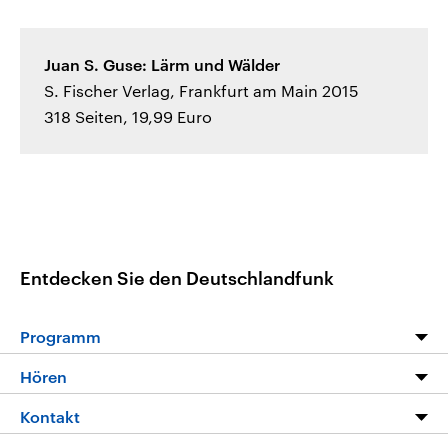
Juan S. Guse: Lärm und Wälder
S. Fischer Verlag, Frankfurt am Main 2015
318 Seiten, 19,99 Euro
Entdecken Sie den Deutschlandfunk
Programm
Programm
Hören
Alle Sendungen
Livestream
Kontakt
Die Nachrichten
Audios