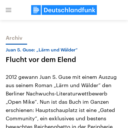
Close
menu
Archiv
Themen
Juan S. Guse: „Lärm und Wälder“
Flucht vor dem Elend
2012 gewann Juan S. Guse mit einem Auszug
aus seinem Roman „Lärm und Wälder“ den
Berliner Nachwuchs-Literaturwettbewerb
Landtagswahl Sachsen-Anhalt
USA
„Open Mike“. Nun ist das Buch im Ganzen
2026
Aktuelle Beiträge, Analys
Alle Informationen
erschienen: Hauptschauplatz ist eine „Gated
Hintergründe
Sachsen-Anhalt wählt am 6.
Wirtschaftlich und militäri
Community“, ein exklusives und bestens
September 2026 einen neuen
gehören die Vereinigten S
Landtag. Seit 2021 wird das
den mächtigsten Ländern 
bewachtes Reichenghetto in der Peripherie
Bundesland von einer Koalition aus
mit großem Einfluss auf d