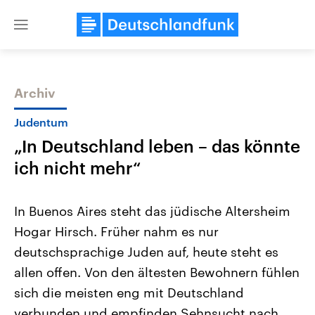
Close
menu
Archiv
Themen
Judentum
„In Deutschland leben – das könnte
ich nicht mehr“
In Buenos Aires steht das jüdische Altersheim
Hogar Hirsch. Früher nahm es nur
Landtagswahl Sachsen-Anhalt
USA
deutschsprachige Juden auf, heute steht es
2026
Aktuelle Beiträge, Analys
Alle Informationen
Hintergründe
allen offen. Von den ältesten Bewohnern fühlen
Sachsen-Anhalt wählt am 6.
Wirtschaftlich und militäri
September 2026 einen neuen
gehören die Vereinigten S
sich die meisten eng mit Deutschland
Landtag. Seit 2021 wird das
den mächtigsten Ländern 
verbunden und empfinden Sehnsucht nach
Bundesland von einer Koalition aus
mit großem Einfluss auf d