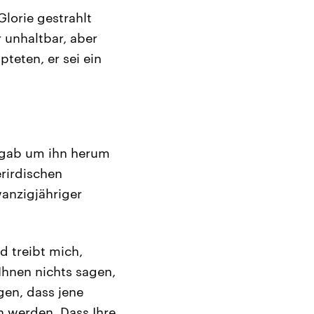
lorie gestrahlt
r unhaltbar, aber
teten, er sei ein
s gab um ihn herum
erirdischen
wanzigjähriger
d treibt mich,
Ihnen nichts sagen,
gen, dass jene
n werden. Dass Ihre