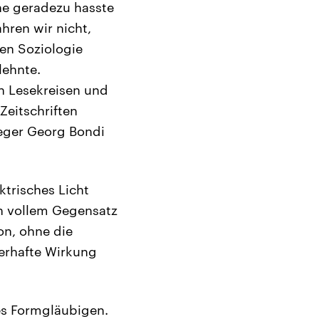
rne geradezu hasste
hren wir nicht,
en Soziologie
lehnte.
on Lesekreisen und
eitschriften
leger Georg Bondi
ktrisches Licht
in vollem Gegensatz
on, ohne die
erhafte Wirkung
des Formgläubigen.