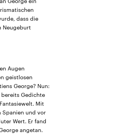
fan George ein
arismatischen
urde, dass die
en Neugeburt
nen Augen
en geistlosen
tiens George? Nun:
 bereits Gedichte
Fantasiewelt. Mit
in Spanien und vor
luter Wert. Er fand
 George angetan.