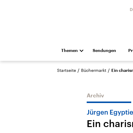
D
Themen
Sendungen
P
Die Nachrichten
Politik
/
/
Startseite
Büchermarkt
Ein charis
Hörspiel und Feature
Musik
Archiv
Jürgen Egyptie
Ein chari
Landtagswahl Sachsen-
USA
Anhalt 2026
Aktuel