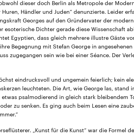
t, obwohl dieser doch Berlin als Metropole der Mode
r Huren, Händler und Juden“ denunzierte. Leider erfa
ungskraft Georges auf den Gründervater der modern
r esoterische Dichter gerade diese Wissenschaft ab
htet Egyptien, dass gleich mehrere illustre Gäste v
ihre Begegnung mit Stefan George in angesehenen Z
muss zugegangen sein wie bei einer Séance. Der Ver
chst eindrucksvoll und ungemein feierlich; kein ele
skerzen leuchteten. Die Art, wie George las, stand 
ik: etwas psalmodierend in gleich stark bleibendem T
oder zu senken. Es ging auch beim Lesen eine zaub
immer.“
rseflüsterer. „Kunst für die Kunst“ war die Formel 