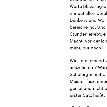
Worte blitzartig 
mir auf allen ber
Denkens und Woll
bereichernd. Und 
Stunden erlebt: e
Macht, vor der ic
mehr, nur noch H
Wie kam jemand wi
auszuliefern? War
Schülergeneration
Meister faszinier
genial und nicht e
erster Satz heißt: