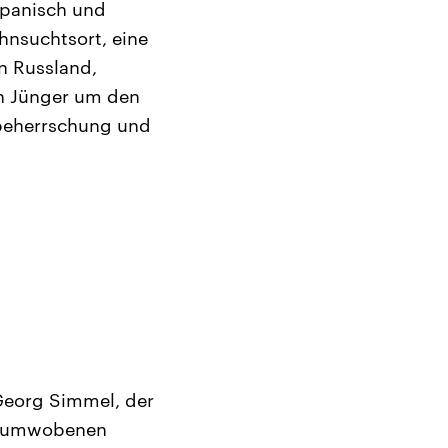
Spanisch und
hnsuchtsort, eine
en Russland,
en Jünger um den
mbeherrschung und
 Georg Simmel, der
isumwobenen