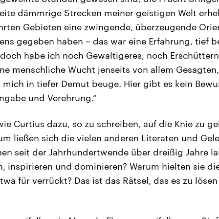
weite dämmrige Strecken meiner geistigen Welt erhel
ührten Gebieten eine zwingende, überzeugende Orie
ens gegeben haben – das war eine Erfahrung, tief 
doch habe ich noch Gewaltigeres, noch Erschüttern
ine menschliche Wucht jenseits von allem Gesagten,
h mich in tiefer Demut beuge. Hier gibt es kein Bew
ingabe und Verehrung.“
e Curtius dazu, so zu schreiben, auf die Knie zu ge
um ließen sich die vielen anderen Literaten und Gele
en seit der Jahrhundertwende über dreißig Jahre l
en, inspirieren und dominieren? Warum hielten sie d
twa für verrückt? Das ist das Rätsel, das es zu lösen