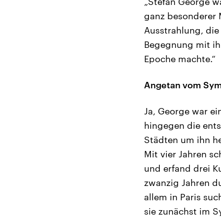
„Stefan George wa
ganz besonderer M
Ausstrahlung, di
Begegnung mit ihm
Epoche machte.“
Angetan vom Sym
Ja, George war e
hingegen die ents
Städten um ihn h
Mit vier Jahren s
und erfand drei Ku
zwanzig Jahren du
allem in Paris suc
sie zunächst im 