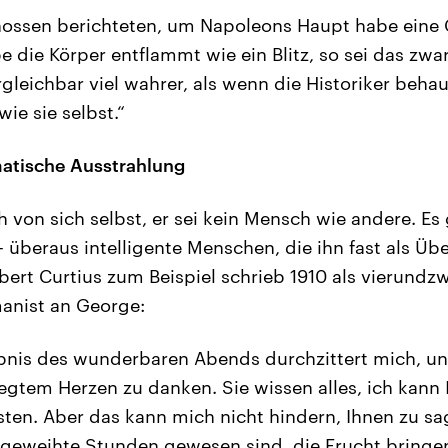
ossen berichteten, um Napoleons Haupt habe eine G
e die Körper entflammt wie ein Blitz, so sei das zwa
leichbar viel wahrer, als wenn die Historiker behaup
e sie selbst.“
matische Ausstrahlung
 von sich selbst, er sei kein Mensch wie andere. E
– überaus intelligente Menschen, die ihn fast als Üb
obert Curtius zum Beispiel schrieb 1910 als vierundz
anist an George:
ebnis des wunderbaren Abends durchzittert mich, un
egtem Herzen zu danken. Sie wissen alles, ich kann 
sten. Aber das kann mich nicht hindern, Ihnen zu sa
geweihte Stunden gewesen sind, die Frucht bringe