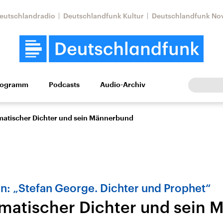
eutschlandradio
Deutschlandfunk Kultur
Deutschlandfunk No
rogramm
Podcasts
Audio-Archiv
Wirtschaft
Wissen
Kultur
Europa
Gesellschaf
matischer Dichter und sein Männerbund
n: „Stefan George. Dichter und Prophet“
smatischer Dichter und sein
Nahostkonflikt
Iran
le Beiträge,
Aktuelle Lage und
Aktuelle Lage und