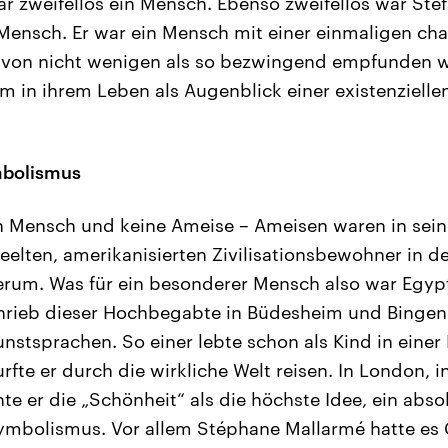
r zweifellos ein Mensch. Ebenso zweifellos war Ste
ensch. Er war ein Mensch mit einer einmaligen ch
e von nicht wenigen als so bezwingend empfunden w
 in ihrem Leben als Augenblick einer existenziell
bolismus
in Mensch und keine Ameise – Ameisen waren in sei
eelten, amerikanisierten Zivilisationsbewohner in d
erum. Was für ein besonderer Mensch also war Egyp
chrieb dieser Hochbegabte in Büdesheim und Bingen
nstsprachen. So einer lebte schon als Kind in einer 
rfte er durch die wirkliche Welt reisen. In London, 
hte er die „Schönheit“ als die höchste Idee, ein abso
Symbolismus. Vor allem Stéphane Mallarmé hatte es