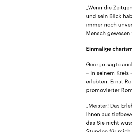
„Wenn die Zeitgen
und sein Blick hab
immer noch unverg
Mensch gewesen wi
Einmalige charis
George sagte auch
– in seinem Kreis 
erlebten. Ernst R
promovierter Rom
„Meister! Das Erl
Ihnen aus tiefbew
das Sie nicht wüs
Stunden für mich 