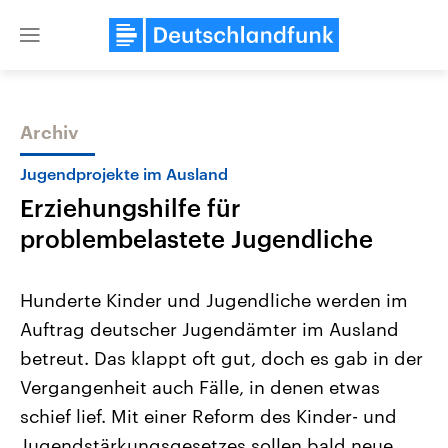
Close
menu
Archiv
Themen
Jugendprojekte im Ausland
Erziehungshilfe für
problembelastete Jugendliche
Hunderte Kinder und Jugendliche werden im
Auftrag deutscher Jugendämter im Ausland
Landtagswahl Sachsen-Anhalt
USA
betreut. Das klappt oft gut, doch es gab in der
2026
Aktuelle Beiträge, Analys
Alle Informationen
Hintergründe
Vergangenheit auch Fälle, in denen etwas
Sachsen-Anhalt wählt am 6.
Wirtschaftlich und militäri
September 2026 einen neuen
gehören die Vereinigten S
schief lief. Mit einer Reform des Kinder- und
Landtag. Seit 2021 wird das
den mächtigsten Ländern 
Jugendstärkungsgesetzes sollen bald neue
Bundesland von einer Koalition aus
mit großem Einfluss auf d