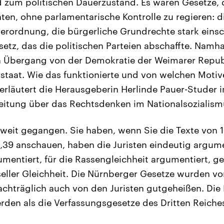
zum politischen Dauerzustand. Es waren Gesetze, 
en, ohne parlamentarische Kontrolle zu regieren: d
erordnung, die bürgerliche Grundrechte stark eins
tz, das die politischen Parteien abschaffte. Namha
n Übergang von der Demokratie der Weimarer Repub
rstaat. Wie das funktionierte und von welchen Motiv
, erläutert die Herausgeberin Herlinde Pauer-Studer i
leitung über das Rechtsdenken im Nationalsozialism
d weit gegangen. Sie haben, wenn Sie die Texte von 1
, ‚39 anschauen, haben die Juristen eindeutig argume
umentiert, für die Rassengleichheit argumentiert, g
eller Gleichheit. Die Nürnberger Gesetze wurden vo
achträglich auch von den Juristen gutgeheißen. Die
den als die Verfassungsgesetze des Dritten Reiches 