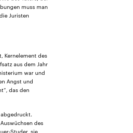
hiebungen muss man
die Juristen
t, Kernelement des
ufsatz aus dem Jahr
inisterium war und
len Angst und
ht“, das den
n abgedruckt.
n Auswüchsen des
uer-Studer, sie