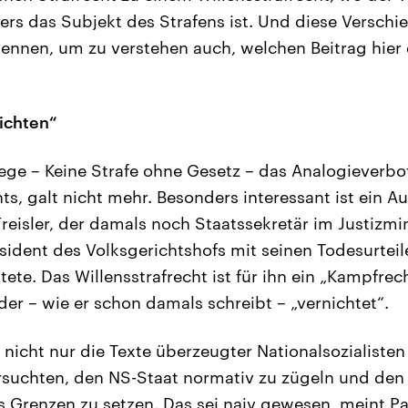
ters das Subjekt des Strafens ist. Und diese Versc
kennen, um zu verstehen auch, welchen Beitrag hier 
ichten“
lege – Keine Strafe ohne Gesetz – das Analogieverbo
hts, galt nicht mehr. Besonders interessant ist ein A
reisler, der damals noch Staatssekretär im Justizm
räsident des Volksgerichtshofs mit seinen Todesurtei
ete. Das Willensstrafrecht ist für ihn ein „Kampfrec
der – wie er schon damals schreibt – „vernichtet“.
 nicht nur die Texte überzeugter Nationalsozialiste
ersuchten, den NS-Staat normativ zu zügeln und de
s Grenzen zu setzen. Das sei naiv gewesen, meint Pa