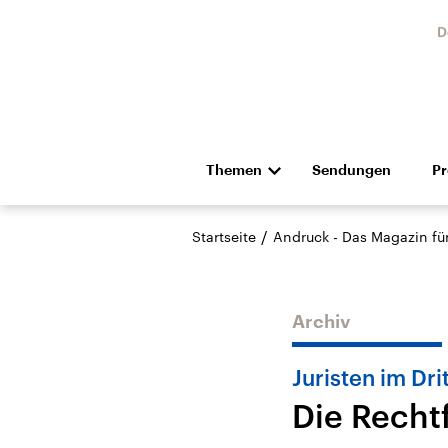
D
Themen
Sendungen
P
Die Nachrichten
Politik
/
Startseite
Andruck - Das Magazin für 
Hörspiel und Feature
Musik
Archiv
Juristen im Dri
Die Recht
Landtagswahl Sachsen-
USA
Anhalt 2026
Aktuel