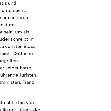
stiz und
n untersucht.
einem anderen
unkt des
t sein, um als
uder schreibt in
S-Juristen indes
eich. „Sittliche
begriffen.
er selber hatte
führende Juristen,
zministers Franz
frechts: hin von
lle des Täters, der