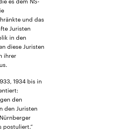
die es dem NS-
ie
chränkte und das
fte Juristen
lik in den
en diese Juristen
n ihrer
us.
933, 1934 bis in
ntiert:
egen den
n den Juristen
 Nürnberger
postuliert.“