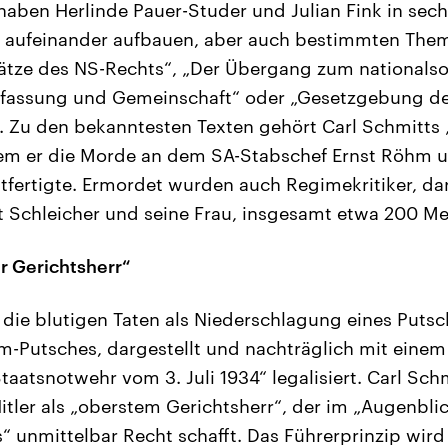
haben Herlinde Pauer-Studer und Julian Fink in sechs
h aufeinander aufbauen, aber auch bestimmten The
ätze des NS-Rechts“, „Der Übergang zum nationalsoz
erfassung und Gemeinschaft“ oder „Gesetzgebung d
 Zu den bekanntesten Texten gehört Carl Schmitts 
dem er die Morde an dem SA-Stabschef Ernst Röhm u
tfertigte. Ermordet wurden auch Regimekritiker, dar
t Schleicher und seine Frau, insgesamt etwa 200 M
er Gerichtsherr“
e die blutigen Taten als Niederschlagung eines Putsc
-Putsches, dargestellt und nachträglich mit einem
atsnotwehr vom 3. Juli 1934“ legalisiert. Carl Schm
itler als „oberstem Gerichtsherr“, der im „Augenblic
“ unmittelbar Recht schafft. Das Führerprinzip wird