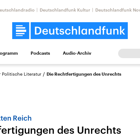
eutschlandradio
Deutschlandfunk Kultur
Deutschlandfunk No
rogramm
Podcasts
Audio-Archiv
Wirtschaft
Wissen
Kultur
Europa
Gesellschaf
/
Politische Literatur
Die Rechtfertigungen des Unrechts
tten Reich
fertigungen des Unrechts
Nahostkonflikt
Iran
le Beiträge,
Aktuelle Lage und
Aktuelle Lage und