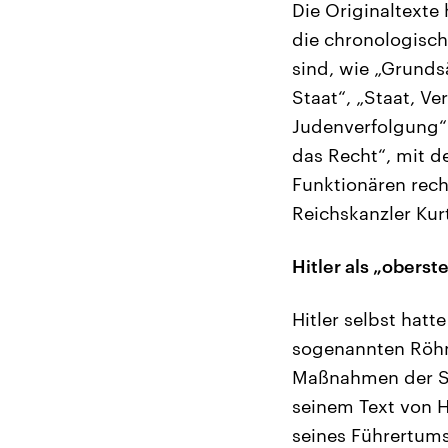
Die Originaltexte 
die chronologisc
sind, wie „Grunds
Staat“, „Staat, V
Judenverfolgung“.
das Recht“, mit 
Funktionären rech
Reichskanzler Kur
Hitler als „oberst
Hitler selbst hatt
sogenannten Röhm
Maßnahmen der Sta
seinem Text von H
seines Führertums