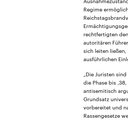
Ausnahmezustand 
Regime ermöglicht
Reichstagsbrandv
Ermächtigungsgese
rechtfertigten de
autoritären Führe
sich leiten ließen
ausführlichen Ein
„Die Juristen sin
die Phase bis ‚38
antisemitisch arg
Grundsatz univers
vorbereitet und n
Rassengesetze wer