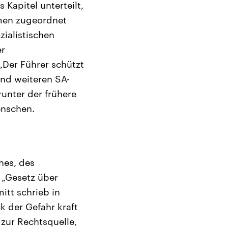
 Kapitel unterteilt,
men zugeordnet
ialistischen
er
„Der Führer schützt
nd weiteren SA-
unter der frühere
enschen.
hes, des
 „Gesetz über
itt schrieb in
k der Gefahr kraft
 zur Rechtsquelle,