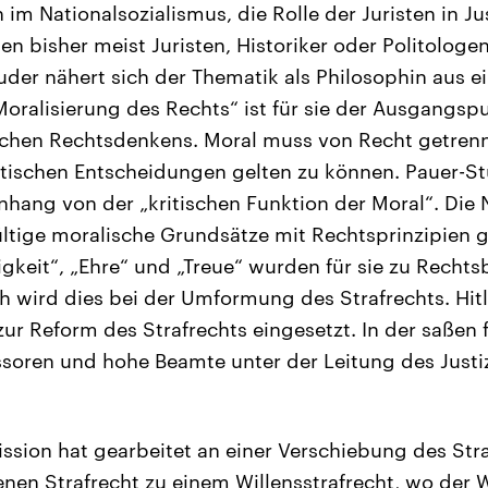
im Nationalsozialismus, die Rolle der Juristen in Ju
n bisher meist Juristen, Historiker oder Politologe
uder nähert sich der Thematik als Philosophin aus 
„Moralisierung des Rechts“ ist für sie der Ausgangsp
ischen Rechtsdenkens. Moral muss von Recht getrenn
istischen Entscheidungen gelten zu können. Pauer-St
ng von der „kritischen Funktion der Moral“. Die N
ltige moralische Grundsätze mit Rechtsprinzipien gl
igkeit“, „Ehre“ und „Treue“ wurden für sie zu Rechts
h wird dies bei der Umformung des Strafrechts. Hitl
ur Reform des Strafrechts eingesetzt. In der saßen 
ssoren und hohe Beamte unter der Leitung des Justi
sion hat gearbeitet an einer Verschiebung des Stra
en Strafrecht zu einem Willensstrafrecht, wo der Wi