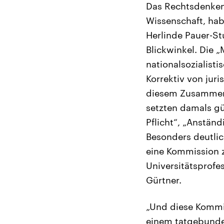
Das Rechtsdenken 
Wissenschaft, habe
Herlinde Pauer-St
Blickwinkel. Die 
nationalsozialist
Korrektiv von jur
diesem Zusammenha
setzten damals gü
Pflicht“, „Anständ
Besonders deutlic
eine Kommission z
Universitätsprofe
Gürtner.
„Und diese Kommis
einem tatgebunden