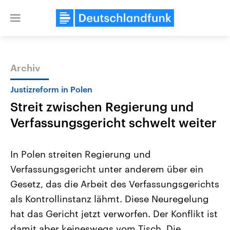
Close
menu
Archiv
Themen
Justizreform in Polen
Streit zwischen Regierung und
Verfassungsgericht schwelt weiter
In Polen streiten Regierung und
Verfassungsgericht unter anderem über ein
Landtagswahl Sachsen-Anhalt
USA
Gesetz, das die Arbeit des Verfassungsgerichts
2026
Aktuelle Beiträge, Analys
Alle Informationen
Hintergründe
als Kontrollinstanz lähmt. Diese Neuregelung
Sachsen-Anhalt wählt am 6.
Wirtschaftlich und militäri
September 2026 einen neuen
gehören die Vereinigten S
hat das Gericht jetzt verworfen. Der Konflikt ist
Landtag. Seit 2021 wird das
den mächtigsten Ländern 
damit aber keineswegs vom Tisch. Die
Bundesland von einer Koalition aus
mit großem Einfluss auf d