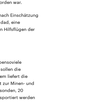
worden war.
t nach Einschätzung
gdad, eine
n Hilfsflügen der
bensoviele
sollen die
m liefert die
t zur Minen- und
nsonden, 20
sportiert werden