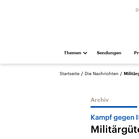
D
Themen
Sendungen
P
Die Nachrichten
Politik
/
/
Startseite
Die Nachrichten
Militä
Hörspiel und Feature
Musik
Archiv
Kampf gegen I
Militärgü
Landtagswahl Sachsen-
USA
Anhalt 2026
Aktuel