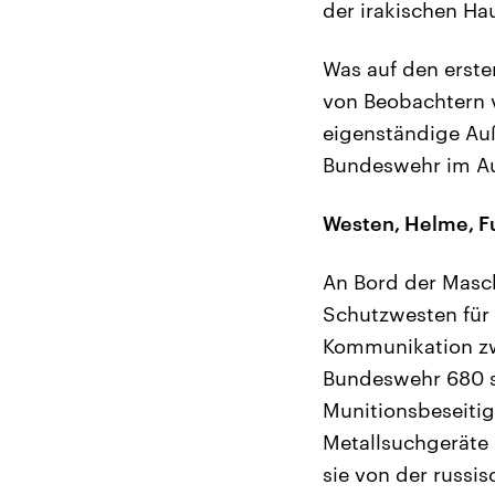
der irakischen Ha
Was auf den erste
von Beobachtern v
eigenständige Auß
Bundeswehr im A
Westen, Helme, F
An Bord der Masc
Schutzwesten für
Kommunikation zw
Bundeswehr 680 sp
Munitionsbeseitig
Metallsuchgeräte
sie von der russi