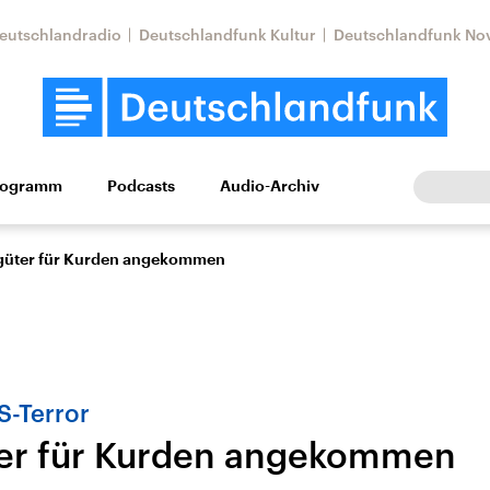
eutschlandradio
Deutschlandfunk Kultur
Deutschlandfunk No
rogramm
Podcasts
Audio-Archiv
Wirtschaft
Wissen
Kultur
Europa
Gesellschaf
rgüter für Kurden angekommen
S-Terror
ter für Kurden angekommen
Nahostkonflikt
Iran
le Beiträge,
Aktuelle Lage und
Aktuelle Lage und