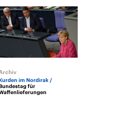
Archiv
Archiv
Kurden im Nordirak
Waffenlieferun
Bundestag für
Das Parlamen
Waffenlieferungen
zuletzt gespal