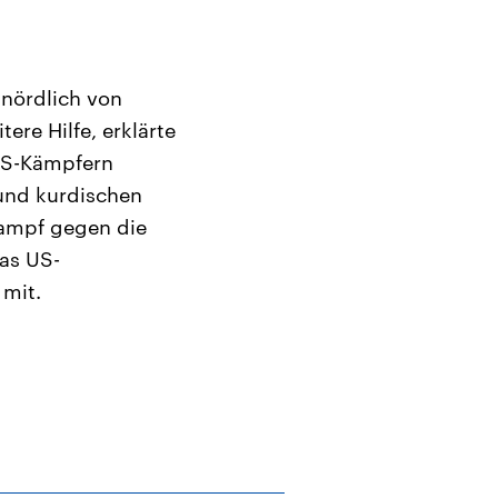
 nördlich von
ere Hilfe, erklärte
 IS-Kämpfern
und kurdischen
kampf gegen die
das US-
mit.