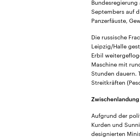
Bundesregierung a
Septembers auf d
Panzerfäuste, Ge
Die russische Fr
Leipzig/Halle ge
Erbil weitergeflo
Maschine mit run
Stunden dauern. T
Streitkräften (P
Zwischenlandung 
Aufgrund der poli
Kurden und Sunnit
designierten Mini