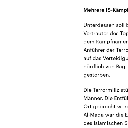
Mehrere IS-Kämpf
Unterdessen soll 
Vertrauter des To
dem Kampfnamen A
Anführer der Terr
auf das Verteidig
nördlich von Bagd
gestorben.
Die Terrormiliz s
Männer. Die Entfü
Ort gebracht wor
Al-Mada war die 
des Islamischen S