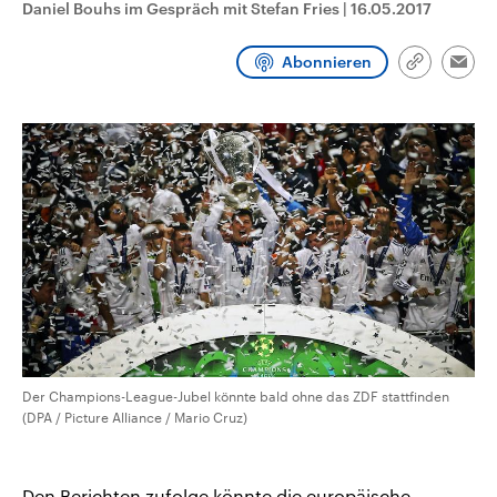
Daniel Bouhs im Gespräch mit Stefan Fries
|
16.05.2017
CDU, SPD und FDP regiert.-
aktuelle Weltgeschehen.
Umfragen, Prognosen,
Wahlprogramme, aktuelle Berichte
Abonnieren
Sendungen
Programm
Podcasts
und Hintergründe zu den Parteien
Link
Emai
und Kandidaten der anstehenden
kopieren/te
Wahl.
Audio-Archiv
Der Champions-League-Jubel könnte bald ohne das ZDF stattfinden
(DPA / Picture Alliance / Mario Cruz)
Den Berichten zufolge könnte die europäische