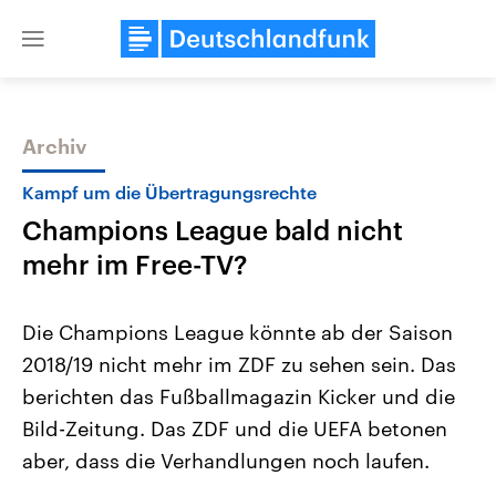
Close
menu
Archiv
Themen
Kampf um die Übertragungsrechte
Champions League bald nicht
mehr im Free-TV?
Die Champions League könnte ab der Saison
2018/19 nicht mehr im ZDF zu sehen sein. Das
Landtagswahl Sachsen-Anhalt
USA
berichten das Fußballmagazin Kicker und die
2026
Aktuelle Beiträge, Analys
Alle Informationen
Hintergründe
Bild-Zeitung. Das ZDF und die UEFA betonen
Sachsen-Anhalt wählt am 6.
Wirtschaftlich und militäri
September 2026 einen neuen
gehören die Vereinigten S
aber, dass die Verhandlungen noch laufen.
Landtag. Seit 2021 wird das
den mächtigsten Ländern 
Bundesland von einer Koalition aus
mit großem Einfluss auf d