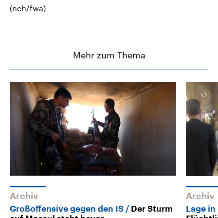
(nch/fwa)
Mehr zum Thema
Archiv
Archiv
Großoffensive gegen den IS
Der Sturm
Lage in