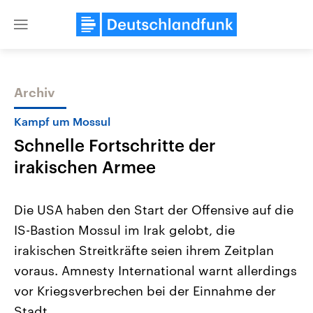
Close
menu
Archiv
Themen
Kampf um Mossul
Schnelle Fortschritte der
irakischen Armee
Die USA haben den Start der Offensive auf die
IS-Bastion Mossul im Irak gelobt, die
Landtagswahl Sachsen-Anhalt
USA
irakischen Streitkräfte seien ihrem Zeitplan
2026
Aktuelle Beiträge, Analys
Alle Informationen
Hintergründe
voraus. Amnesty International warnt allerdings
Sachsen-Anhalt wählt am 6.
Wirtschaftlich und militäri
September 2026 einen neuen
gehören die Vereinigten S
vor Kriegsverbrechen bei der Einnahme der
Landtag. Seit 2021 wird das
den mächtigsten Ländern 
Stadt.
Bundesland von einer Koalition aus
mit großem Einfluss auf d