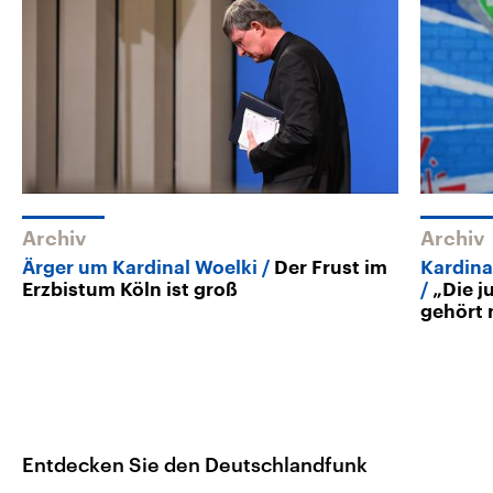
Archiv
Archiv
Ärger um Kardinal Woelki
Der Frust im
Kardina
Erzbistum Köln ist groß
„Die j
gehört 
Entdecken Sie den Deutschlandfunk