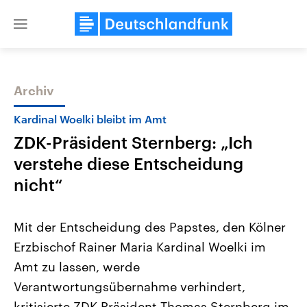
Close
menu
Archiv
Themen
Kardinal Woelki bleibt im Amt
ZDK-Präsident Sternberg: „Ich
verstehe diese Entscheidung
nicht“
Mit der Entscheidung des Papstes, den Kölner
Landtagswahl Sachsen-Anhalt
USA
Erzbischof Rainer Maria Kardinal Woelki im
2026
Aktuelle Beiträge, Analys
Alle Informationen
Hintergründe
Amt zu lassen, werde
Sachsen-Anhalt wählt am 6.
Wirtschaftlich und militäri
September 2026 einen neuen
gehören die Vereinigten S
Verantwortungsübernahme verhindert,
Landtag. Seit 2021 wird das
den mächtigsten Ländern 
Bundesland von einer Koalition aus
kritisierte ZDK-Präsident Thomas Sternberg im
mit großem Einfluss auf d