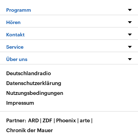
Programm
Programm
Hören
Alle Sendungen
Livestream
Kontakt
Die Nachrichten
Audios
Hörerservice
Service
Nachrichtenleicht
Podcasts
Social Media
FAQ
Über uns
Neue Beiträge auf dlf.de
Deutschlandfunk App
Newsletter
Deutschlandradio
Themen-Schwerpunkte
Nachrichten App
Deutschlandradio
Veranstaltungen
Presse
Frequenzen
Datenschutzerklärung
Musikliste
Ausbildung und Karriere
Nutzungsbedingungen
RSS
Transparenz
Impressum
Korrekturen
Barrierefreiheit
Partner
ARD
|
ZDF
|
Phoenix
|
arte
|
Chronik der Mauer