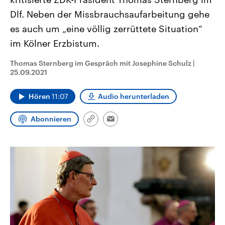
CDU, SPD und FDP regiert.-
aktuelle Weltgeschehen.
Dlf. Neben der Missbrauchsaufarbeitung gehe
Umfragen, Prognosen,
Wahlprogramme, aktuelle Berichte
es auch um „eine völlig zerrüttete Situation“
Sendungen
Programm
Podcasts
und Hintergründe zu den Parteien
und Kandidaten der anstehenden
im Kölner Erzbistum.
Wahl.
Audio-Archiv
Thomas Sternberg im Gespräch mit Josephine Schulz
|
25.09.2021
Hören
11:07
Audio herunterladen
Abonnieren
Link
Email
kopieren/teilen