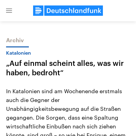
Close
menu
Archiv
Themen
Katalonien
„Auf einmal scheint alles, was wir
haben, bedroht“
In Katalonien sind am Wochenende erstmals
auch die Gegner der
Landtagswahl Sachsen-Anhalt
USA
Unabhängigkeitsbewegung auf die Straßen
2026
Aktuelle Beiträge, Analys
Alle Informationen
Hintergründe
gegangen. Die Sorgen, dass eine Spaltung
Sachsen-Anhalt wählt am 6.
Wirtschaftlich und militäri
September 2026 einen neuen
gehören die Vereinigten S
wirtschaftliche Einbußen nach sich ziehen
Landtag. Seit 2021 wird das
den mächtigsten Ländern 
könnte, sind groß – so wie bei Enrique, einem
Bundesland von einer Koalition aus
mit großem Einfluss auf d