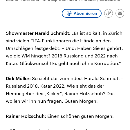
CDU, SPD und FDP regiert.-
aktuelle Weltgeschehen.
Umfragen, Prognosen,
Wahlprogramme, aktuelle Berichte
Abonnieren
Link
Emai
Sendungen
Programm
Podcasts
und Hintergründe zu den Parteien
kopieren/te
und Kandidaten der anstehenden
Wahl.
Audio-Archiv
Showmaster Harald Schmidt:
„Es ist so kalt, in Zürich
sind vielen FIFA-Funktionären die Hände an den
Umschlägen festgeklebt. – Und: Haben Sie es gehört,
wo die WM hingeht? 2018 Russland und 2022 nach
Katar. Glückwunsch! Es geht auch ohne Korruption.“
Dirk Müller:
So sieht das zumindest Harald Schmidt. –
Russland 2018, Katar 2022. Wie sieht das der
Herausgeber des „Kicker“, Rainer Holzschuh? Das
wollen wir ihn nun fragen. Guten Morgen!
Rainer Holzschuh:
Einen schönen guten Morgen!