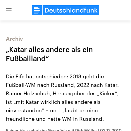
Close
menu
Archiv
Themen
„Katar alles andere als ein
Fußballland“
Die Fifa hat entschieden: 2018 geht die
Fußball-WM nach Russland, 2022 nach Katar.
Rainer Holzschuh, Herausgeber des „Kicker“,
ist „mit Katar wirklich alles andere als
Landtagswahl Sachsen-Anhalt
USA
2026
Aktuelle Beiträge, Analys
einverstanden“ – und glaubt an eine
Alle Informationen
Hintergründe
Sachsen-Anhalt wählt am 6.
Wirtschaftlich und militäri
freundliche und nette WM in Russland.
September 2026 einen neuen
gehören die Vereinigten S
Landtag. Seit 2021 wird das
den mächtigsten Ländern 
Bundesland von einer Koalition aus
mit großem Einfluss auf d
Rainer Holzschuh im Gespräch mit Dirk Müller
|
03.12.2010