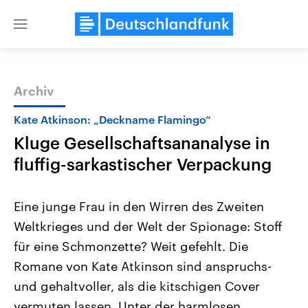
Close
menu
Archiv
Themen
Kate Atkinson: „Deckname Flamingo“
Kluge Gesellschaftsananalyse in
fluffig-sarkastischer Verpackung
Eine junge Frau in den Wirren des Zweiten
Weltkrieges und der Welt der Spionage: Stoff
Landtagswahl Sachsen-Anhalt
USA
für eine Schmonzette? Weit gefehlt. Die
2026
Aktuelle Beiträge, Analys
Alle Informationen
Hintergründe
Romane von Kate Atkinson sind anspruchs-
Sachsen-Anhalt wählt am 6.
Wirtschaftlich und militäri
September 2026 einen neuen
gehören die Vereinigten S
und gehaltvoller, als die kitschigen Cover
Landtag. Seit 2021 wird das
den mächtigsten Ländern 
vermuten lassen. Unter der harmlosen
Bundesland von einer Koalition aus
mit großem Einfluss auf d