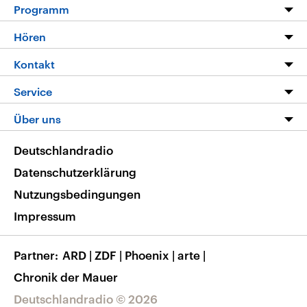
Programm
Programm
Hören
Alle Sendungen
Livestream
Kontakt
Die Nachrichten
Audios
Hörerservice
Service
Nachrichtenleicht
Podcasts
Social Media
FAQ
Über uns
Neue Beiträge auf dlf.de
Deutschlandfunk App
Newsletter
Deutschlandradio
Themen-Schwerpunkte
Nachrichten App
Deutschlandradio
Veranstaltungen
Presse
Frequenzen
Datenschutzerklärung
Musikliste
Ausbildung und Karriere
Nutzungsbedingungen
RSS
Transparenz
Impressum
Korrekturen
Barrierefreiheit
Partner
ARD
|
ZDF
|
Phoenix
|
arte
|
Chronik der Mauer
Deutschlandradio © 2026