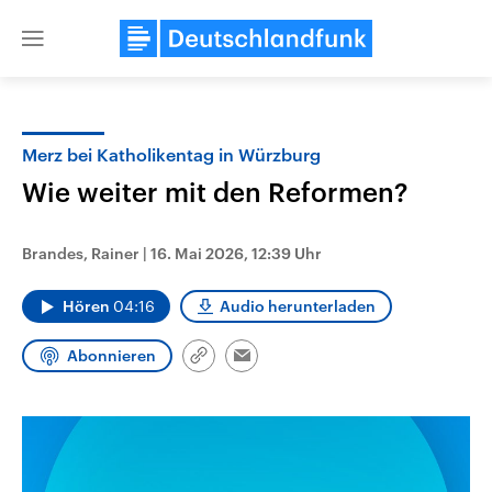
Close
menu
Merz bei Katholikentag in Würzburg
Themen
Wie weiter mit den Reformen?
Brandes, Rainer
|
16. Mai 2026, 12:39 Uhr
Hören
04:16
Audio herunterladen
Abonnieren
Link
Email
kopieren/teilen
Landtagswahl Sachsen-Anhalt
USA
2026
Aktuelle Beiträge, Analys
Alle Informationen
Hintergründe
Sachsen-Anhalt wählt am 6.
Wirtschaftlich und militäri
September 2026 einen neuen
gehören die Vereinigten S
Landtag. Seit 2021 wird das
den mächtigsten Ländern 
Bundesland von einer Koalition aus
mit großem Einfluss auf d