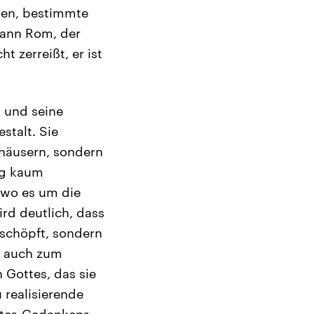
gen, bestimmte
dann Rom, der
 zerreißt, er ist
 und seine
stalt. Sie
shäusern, sondern
ng kaum
 wo es um die
ird deutlich, dass
rschöpft, sondern
ie auch zum
 Gottes, das sie
 realisierende
ttes-Gedankens,