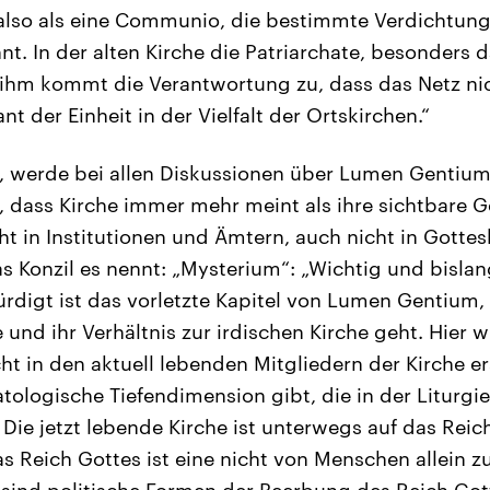
 also als eine Communio, die bestimmte Verdichtun
t. In der alten Kirche die Patriarchate, besonders 
ihm kommt die Verantwortung zu, dass das Netz nicht
nt der Einheit in der Vielfalt der Ortskirchen.“
, werde bei allen Diskussionen über Lumen Gentium
 dass Kirche immer mehr meint als ihre sichtbare Ge
cht in Institutionen und Ämtern, auch nicht in Gotte
as Konzil es nennt: „Mysterium“: „Wichtig und bisla
digt ist das vorletzte Kapitel von Lumen Gentium,
und ihr Verhältnis zur irdischen Kirche geht. Hier w
cht in den aktuell lebenden Mitgliedern der Kirche e
atologische Tiefendimension gibt, die in der Liturg
ie jetzt lebende Kirche ist unterwegs auf das Reich
as Reich Gottes ist eine nicht von Menschen allein zu
sind politische Formen der Beerbung des Reich Go