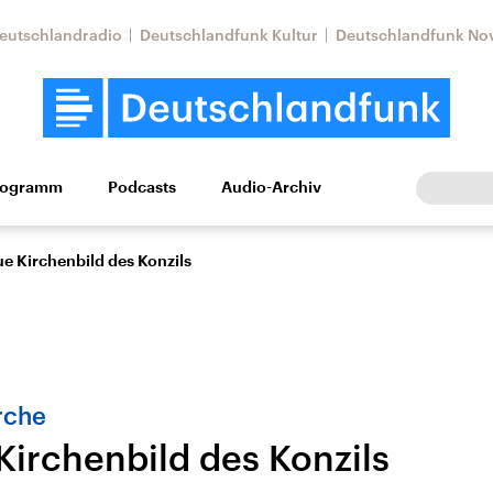
eutschlandradio
Deutschlandfunk Kultur
Deutschlandfunk No
rogramm
Podcasts
Audio-Archiv
Wirtschaft
Wissen
Kultur
Europa
Gesellschaf
e Kirchenbild des Konzils
rche
Kirchenbild des Konzils
Nahostkonflikt
Iran
le Beiträge,
Aktuelle Lage und
Aktuelle Lage und