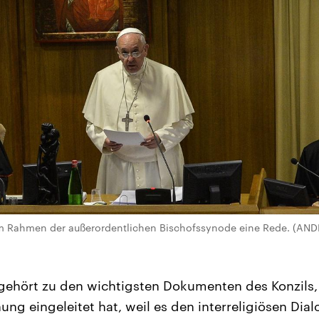
 im Rahmen der außerordentlichen Bischofssynode eine Rede. (A
ehört zu den wichtigsten Dokumenten des Konzils, 
g eingeleitet hat, weil es den interreligiösen Dialo