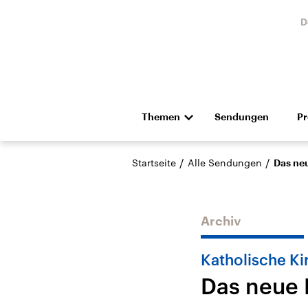
D
Themen
Sendungen
P
Die Nachrichten
Politik
/
/
Startseite
Alle Sendungen
Das neu
Hörspiel und Feature
Musik
Archiv
Katholische Ki
Das neue 
Landtagswahl Sachsen-
USA
Anhalt 2026
Aktuel