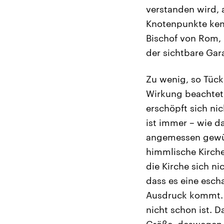
verstanden wird,
Knotenpunkte kenn
Bischof von Rom, 
der sichtbare Gara
Zu wenig, so Tück
Wirkung beachtet,
erschöpft sich ni
ist immer – wie d
angemessen gewür
himmlische Kirche 
die Kirche sich ni
dass es eine esch
Ausdruck kommt. D
nicht schon ist. D
Größe, deswegen 