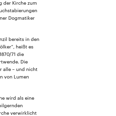
g der Kirche zum
buchstabierungen
ener Dogmatiker
zil bereits in den
ölker“, heißt es
1870/71 die
hrtwende. Die
r alle – und nicht
tion von Lumen
he wird als eine
pilgernden
rche verwirklicht