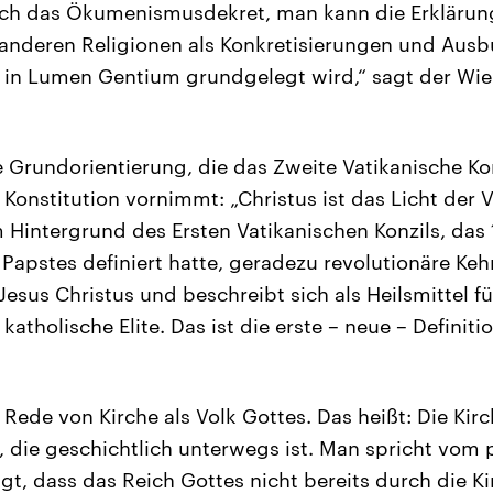
ich das Ökumenismusdekret, man kann die Erklärun
 anderen Religionen als Konkretisierungen und Aus
s in Lumen Gentium grundgelegt wird,“ sagt der Wi
e Grundorientierung, die das Zweite Vatikanische Kon
Konstitution vornimmt: „Christus ist das Licht der V
m Hintergrund des Ersten Vatikanischen Konzils, das 
 Papstes definiert hatte, geradezu revolutionäre Ke
Jesus Christus und beschreibt sich als Heilsmittel fü
e katholische Elite. Das ist die erste – neue – Defini
e Rede von Kirche als Volk Gottes. Das heißt: Die Kirc
 die geschichtlich unterwegs ist. Man spricht vom 
gt, dass das Reich Gottes nicht bereits durch die Ki