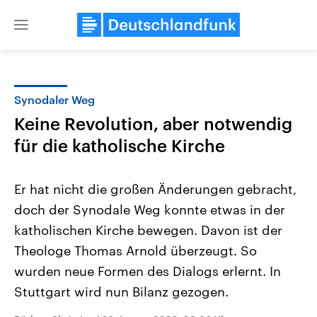
Close
menu
Synodaler Weg
Themen
Keine Revolution, aber notwendig
für die katholische Kirche
Er hat nicht die großen Änderungen gebracht,
doch der Synodale Weg konnte etwas in der
katholischen Kirche bewegen. Davon ist der
Landtagswahl Sachsen-Anhalt
USA
Theologe Thomas Arnold überzeugt. So
2026
Aktuelle Beiträge, Analys
wurden neue Formen des Dialogs erlernt. In
Alle Informationen
Hintergründe
Sachsen-Anhalt wählt am 6.
Wirtschaftlich und militäri
Stuttgart wird nun Bilanz gezogen.
September 2026 einen neuen
gehören die Vereinigten S
Landtag. Seit 2021 wird das
den mächtigsten Ländern 
Bundesland von einer Koalition aus
mit großem Einfluss auf d