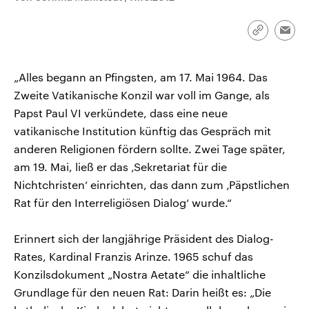
CDU, SPD und FDP regiert.-
aktuelle Weltgeschehen.
Umfragen, Prognosen,
Wahlprogramme, aktuelle Berichte
Link
Emai
Sendungen
Programm
Podcasts
und Hintergründe zu den Parteien
kopieren/te
und Kandidaten der anstehenden
Wahl.
„Alles begann an Pfingsten, am 17. Mai 1964. Das
Audio-Archiv
Zweite Vatikanische Konzil war voll im Gange, als
Papst Paul VI verkündete, dass eine neue
vatikanische Institution künftig das Gespräch mit
anderen Religionen fördern sollte. Zwei Tage später,
am 19. Mai, ließ er das ‚Sekretariat für die
Nichtchristen‘ einrichten, das dann zum ‚Päpstlichen
Rat für den Interreligiösen Dialog‘ wurde.“
Erinnert sich der langjährige Präsident des Dialog-
Rates, Kardinal Franzis Arinze. 1965 schuf das
Konzilsdokument „Nostra Aetate“ die inhaltliche
Grundlage für den neuen Rat: Darin heißt es: „Die