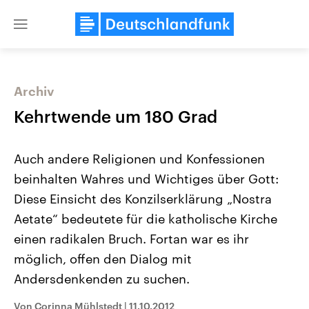
Close
menu
Archiv
Themen
Kehrtwende um 180 Grad
Auch andere Religionen und Konfessionen
beinhalten Wahres und Wichtiges über Gott:
Diese Einsicht des Konzilserklärung „Nostra
Aetate“ bedeutete für die katholische Kirche
einen radikalen Bruch. Fortan war es ihr
Landtagswahl Sachsen-Anhalt
USA
2026
Aktuelle Beiträge, Analys
möglich, offen den Dialog mit
Alle Informationen
Hintergründe
Sachsen-Anhalt wählt am 6.
Wirtschaftlich und militäri
Andersdenkenden zu suchen.
September 2026 einen neuen
gehören die Vereinigten S
Landtag. Seit 2021 wird das
den mächtigsten Ländern 
Von Corinna Mühlstedt
|
11.10.2012
Bundesland von einer Koalition aus
mit großem Einfluss auf d