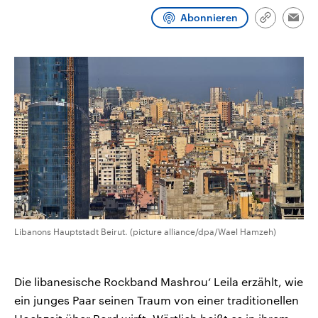
CDU, SPD und FDP regiert.-
aktuelle Weltgeschehen.
Abonnieren
Umfragen, Prognosen,
Link
Emai
Wahlprogramme, aktuelle Berichte
kopieren/te
Sendungen
Programm
Podcasts
und Hintergründe zu den Parteien
und Kandidaten der anstehenden
Wahl.
Audio-Archiv
Libanons Hauptstadt Beirut. (picture alliance/dpa/Wael Hamzeh)
Die libanesische Rockband Mashrou‘ Leila erzählt, wie
ein junges Paar seinen Traum von einer traditionellen