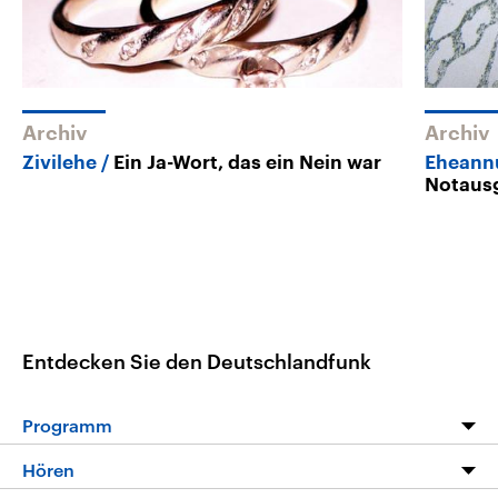
Archiv
Archiv
Zivilehe
Ein Ja-Wort, das ein Nein war
Eheannu
Notausg
Entdecken Sie den Deutschlandfunk
Programm
Programm
Hören