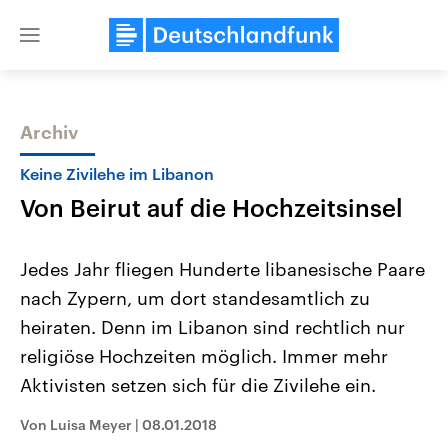
Close
menu
Archiv
Themen
Keine Zivilehe im Libanon
Von Beirut auf die Hochzeitsinsel
Jedes Jahr fliegen Hunderte libanesische Paare
nach Zypern, um dort standesamtlich zu
heiraten. Denn im Libanon sind rechtlich nur
Landtagswahl Sachsen-Anhalt
USA
religiöse Hochzeiten möglich. Immer mehr
2026
Aktuelle Beiträge, Analys
Alle Informationen
Aktivisten setzen sich für die Zivilehe ein.
Hintergründe
Sachsen-Anhalt wählt am 6.
Wirtschaftlich und militäri
September 2026 einen neuen
gehören die Vereinigten S
Von Luisa Meyer
|
08.01.2018
Landtag. Seit 2021 wird das
den mächtigsten Ländern 
Bundesland von einer Koalition aus
mit großem Einfluss auf d