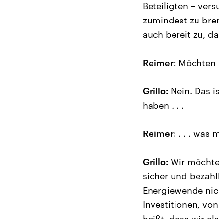
Beteiligten – ver
zumindest zu brem
auch bereit zu, d
Reimer:
Möchten S
Grillo:
Nein. Das i
haben . . .
Reimer:
. . . was 
Grillo:
Wir möchten
sicher und bezahlb
Energiewende nicht
Investitionen, vo
heißt, dass wir al