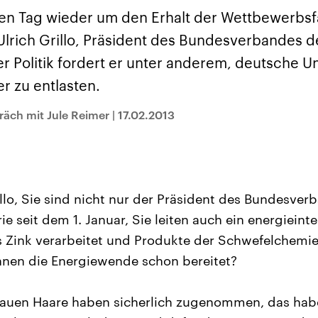
sen und
Hintergründe
Hintergründe
Der Überfall der
Der Iran – seit der
rgründe
en Tag wieder um den Erhalt der Wettbewerbsf
haftlich und
palästinensischen
Islamischen Revolu
risch gehören die
Terrororganisation
1979 auch Islamisc
Ulrich Grillo, Präsident des Bundesverbandes 
igten Staaten zu
Hamas im Oktober 2023
Republik Iran – ist e
ächtigsten
auf Israel hat in der
von einem
der Politik fordert er unter anderem, deutsche
n der Erde, mit
Region wieder die
Religionsführer auto
 Einfluss auf das
Gewalt entfacht. Israel
regierter Staat im 
r zu entlasten.
le Weltgeschehen.
möchte die Hamas
Osten. Eine Feindsc
zerstören. Diese wird wie
zu Israel und zu de
präch mit Jule Reimer
|
17.02.2013
die Hisbollah im Libanon
ist fest in der
vom Iran unterstützt.
Staatsideologie
verankert.
llo, Sie sind nicht nur der Präsident des Bundesver
e seit dem 1. Januar, Sie leiten auch ein energieint
Zink verarbeitet und Produkte der Schwefelchemie h
hnen die Energiewende schon bereitet?
rauen Haare haben sicherlich zugenommen, das hab