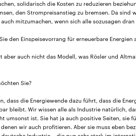
suchen, solidarisch die Kosten zu reduzieren bezieh
sen, den Strompreisanstieg zu bremsen. Da sind wir
a auch mitzumachen, wenn sich alle sozusagen dran 
ie den Einspeisevorrang für erneuerbare Energien 
st aber auch nicht das Modell, was Rösler und Altma
möchten Sie?
, dass die Energiewende dazu führt, dass die Ene
ar bleibt. Wir wissen alle als Industrie natürlich, da
 umsonst ist. Sie hat ja auch positive Seiten, sie f
n denen wir auch profitieren. Aber sie muss eben bez
s deutsche Industrie – die nun sehr stark im internat