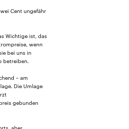
zwei Cent ungefähr
s Wichtige ist, das
Strompreise, wenn
ie bei uns in
b betreiben.
schend – am
lage. Die Umlage
rzt
tpreis gebunden
orts, aber