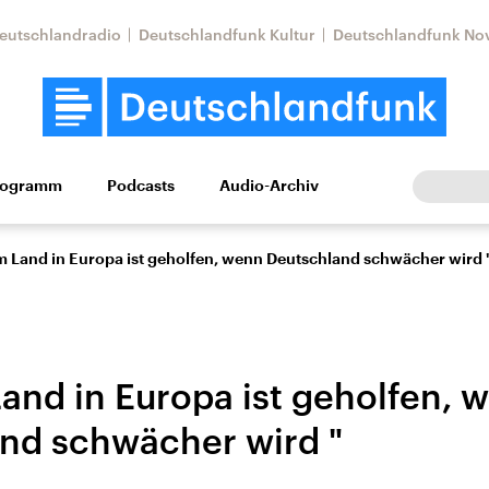
eutschlandradio
Deutschlandfunk Kultur
Deutschlandfunk No
rogramm
Podcasts
Audio-Archiv
Wirtschaft
Wissen
Kultur
Europa
Gesellschaf
m Land in Europa ist geholfen, wenn Deutschland schwächer wird 
and in Europa ist geholfen, 
nd schwächer wird "
Nahostkonflikt
Iran
le Beiträge,
Aktuelle Lage und
Aktuelle Lage und