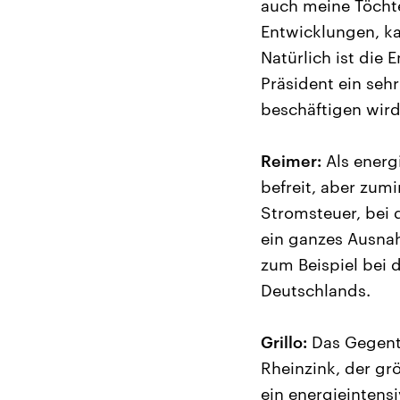
auch meine Töchte
Entwicklungen, ka
Natürlich ist die
Präsident ein seh
beschäftigen wird
Reimer:
Als energ
befreit, aber zum
Stromsteuer, bei 
ein ganzes Ausna
zum Beispiel bei 
Deutschlands.
Grillo:
Das Gegente
Rheinzink, der gr
ein energieintens