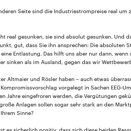
nderen Seite sind die Industriestrompreise real um 
cht real gesunken, sie sind absolut gesunken. Und da
 Punkt, gut, dass Sie ihn ansprechen: Die absoluten 
t eine Entlastung. Das hilft uns aber nur dann, wenn s
er sinken als im Ausland, gegen das wir Wettbewer
ter Altmaier und Rösler haben – auch etwas überra
 Kompromissvorschlag vorgelegt in Sachen EEG-Um
sten Jahre eingefroren werden, die Vergütungen gekü
große Anlagen sollen sogar sehr stark an den Mark
n Ihrem Sinne?
t es sicherlich positiv, dass sich diese beiden Ress