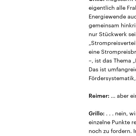
eigentlich alle F
Energiewende auch
gemeinsam hinkrie
nur Stückwerk se
„Strompreisvertei
eine Strompreisb
–, ist das Thema 
Das ist umfangrei
Fördersystematik,
Reimer:
... aber e
Grillo:
. . . nein,
einzelne Punkte re
noch zu fordern. I