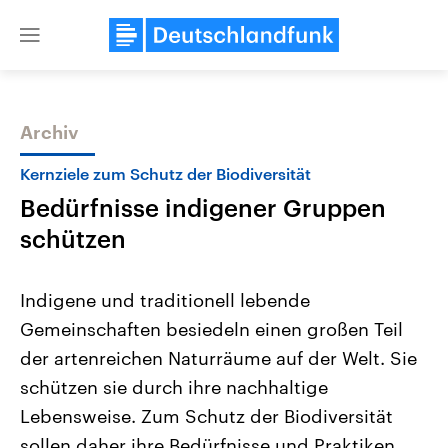
Close
menu
Archiv
Themen
Kernziele zum Schutz der Biodiversität
Bedürfnisse indigener Gruppen
schützen
Indigene und traditionell lebende
Gemeinschaften besiedeln einen großen Teil
Landtagswahl Sachsen-Anhalt
USA
der artenreichen Naturräume auf der Welt. Sie
2026
Aktuelle Beiträge, Analys
Alle Informationen
Hintergründe
schützen sie durch ihre nachhaltige
Sachsen-Anhalt wählt am 6.
Wirtschaftlich und militäri
September 2026 einen neuen
gehören die Vereinigten S
Lebensweise. Zum Schutz der Biodiversität
Landtag. Seit 2021 wird das
den mächtigsten Ländern 
sollen daher ihre Bedürfnisse und Praktiken
Bundesland von einer Koalition aus
mit großem Einfluss auf d