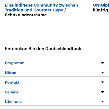
Eine indigene Community zwischen
UN-Gip
Tradition und Gourmet Hype
künftig
Schokoladenträume
Entdecken Sie den Deutschlandfunk
Programm
Programm
Hören
Alle Sendungen
Livestream
Kontakt
Die Nachrichten
Audios
Hörerservice
Service
Nachrichtenleicht
Podcasts
Social Media
FAQ
Über uns
Neue Beiträge auf dlf.de
Deutschlandfunk App
Newsletter