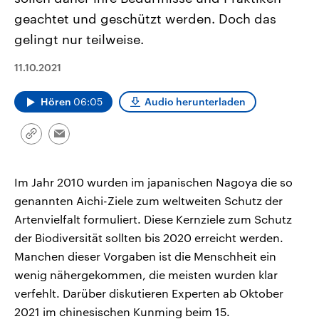
CDU, SPD und FDP regiert.-
aktuelle Weltgeschehen.
geachtet und geschützt werden. Doch das
Umfragen, Prognosen,
Wahlprogramme, aktuelle Berichte
gelingt nur teilweise.
Sendungen
Programm
Podcasts
und Hintergründe zu den Parteien
und Kandidaten der anstehenden
Wahl.
11.10.2021
Audio-Archiv
Hören
06:05
Audio herunterladen
Link
Email
kopieren/teilen
Im Jahr 2010 wurden im japanischen Nagoya die so
genannten Aichi-Ziele zum weltweiten Schutz der
Artenvielfalt formuliert. Diese Kernziele zum Schutz
der Biodiversität sollten bis 2020 erreicht werden.
Manchen dieser Vorgaben ist die Menschheit ein
wenig nähergekommen, die meisten wurden klar
verfehlt. Darüber diskutieren Experten ab Oktober
2021 im chinesischen Kunming beim 15.