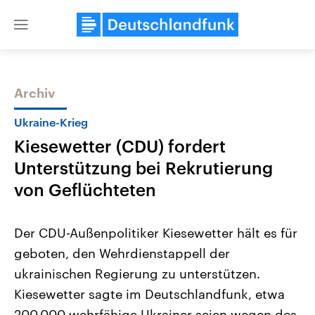
Close
menu
Archiv
Themen
Ukraine-Krieg
Kiesewetter (CDU) fordert
Unterstützung bei Rekrutierung
von Geflüchteten
Der CDU-Außenpolitiker Kiesewetter hält es für
Landtagswahl Sachsen-Anhalt
USA
geboten, den Wehrdienstappell der
2026
Aktuelle Beiträge, Analys
Alle Informationen
Hintergründe
ukrainischen Regierung zu unterstützen.
Sachsen-Anhalt wählt am 6.
Wirtschaftlich und militäri
September 2026 einen neuen
gehören die Vereinigten S
Kiesewetter sagte im Deutschlandfunk, etwa
Landtag. Seit 2021 wird das
den mächtigsten Ländern 
Bundesland von einer Koalition aus
200.000 wehrfähige Ukrainer seien wegen des
mit großem Einfluss auf d