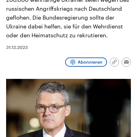
CDU, SPD und FDP regiert.-
aktuelle Weltgeschehen.
russischen Angriffskriegs nach Deutschland
Umfragen, Prognosen,
Wahlprogramme, aktuelle Berichte
geflohen. Die Bundesregierung sollte der
Sendungen
Programm
Podcasts
und Hintergründe zu den Parteien
und Kandidaten der anstehenden
Ukraine dabei helfen, sie für den Wehrdienst
Wahl.
Audio-Archiv
oder den Heimatschutz zu rekrutieren.
31.12.2023
Abonnieren
Link
Emai
kopieren/te