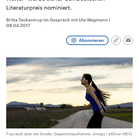
CDU, SPD und FDP regiert.-
aktuelle Weltgeschehen.
Literaturpreis nominiert.
Umfragen, Prognosen,
Wahlprogramme, aktuelle Berichte
Sendungen
Programm
Podcasts
und Hintergründe zu den Parteien
Britta Teckentrup im Gespräch mit Ute Wegmann
|
und Kandidaten der anstehenden
08.04.2017
Wahl.
Audio-Archiv
Abonnieren
Link
Emai
kopieren/te
Frau läuft über die Straße. Gegenlichtaufnahme. (imago / allOver-MEV)