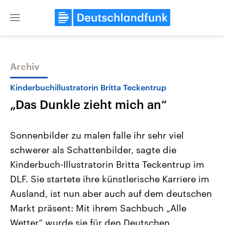
Close
menu
Archiv
Themen
Kinderbuchillustratorin Britta Teckentrup
„Das Dunkle zieht mich an“
Sonnenbilder zu malen falle ihr sehr viel
schwerer als Schattenbilder, sagte die
Kinderbuch-Illustratorin Britta Teckentrup im
Landtagswahl Sachsen-Anhalt
USA
DLF. Sie startete ihre künstlerische Karriere im
2026
Aktuelle Beiträge, Analys
Alle Informationen
Ausland, ist nun aber auch auf dem deutschen
Hintergründe
Sachsen-Anhalt wählt am 6.
Wirtschaftlich und militäri
Markt präsent: Mit ihrem Sachbuch „Alle
September 2026 einen neuen
gehören die Vereinigten S
Landtag. Seit 2021 wird das
den mächtigsten Ländern 
Wetter“ wurde sie für den Deutschen
Bundesland von einer Koalition aus
mit großem Einfluss auf d