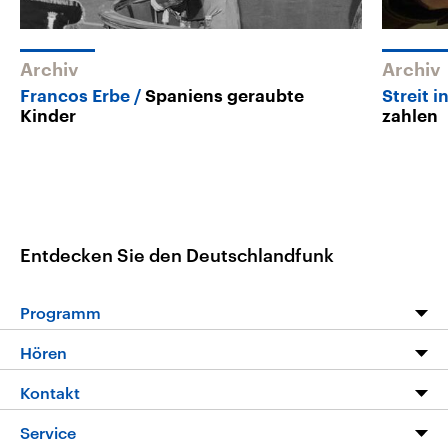
Archiv
Archiv
Francos Erbe
Spaniens geraubte
Streit 
Kinder
zahlen
Entdecken Sie den Deutschlandfunk
Programm
Programm
Hören
Alle Sendungen
Livestream
Kontakt
Die Nachrichten
Audios
Hörerservice
Service
Nachrichtenleicht