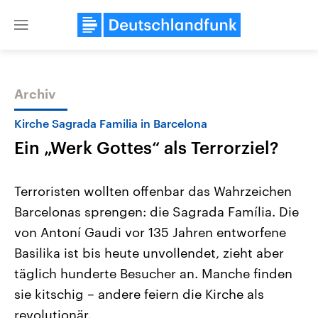
Close
menu
Archiv
Themen
Kirche Sagrada Familia in Barcelona
Ein „Werk Gottes“ als Terrorziel?
Terroristen wollten offenbar das Wahrzeichen
Barcelonas sprengen: die Sagrada Família. Die
von Antoní Gaudi vor 135 Jahren entworfene
Landtagswahl Sachsen-Anhalt
USA
Basilika ist bis heute unvollendet, zieht aber
2026
Aktuelle Beiträge, Analys
Alle Informationen
täglich hunderte Besucher an. Manche finden
Hintergründe
Sachsen-Anhalt wählt am 6.
Wirtschaftlich und militäri
sie kitschig – andere feiern die Kirche als
September 2026 einen neuen
gehören die Vereinigten S
Landtag. Seit 2021 wird das
den mächtigsten Ländern 
revolutionär.
Bundesland von einer Koalition aus
mit großem Einfluss auf d