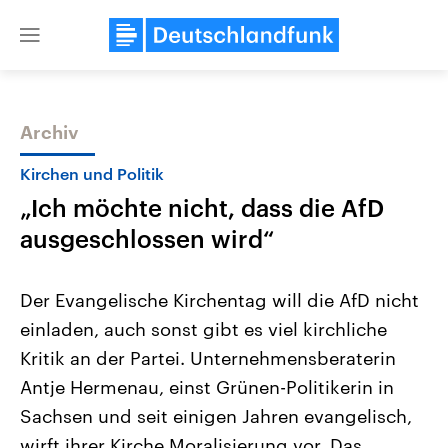
Close
menu
Archiv
Themen
Kirchen und Politik
„Ich möchte nicht, dass die AfD
ausgeschlossen wird“
Der Evangelische Kirchentag will die AfD nicht
einladen, auch sonst gibt es viel kirchliche
Landtagswahl Sachsen-Anhalt
USA
Kritik an der Partei. Unternehmensberaterin
2026
Aktuelle Beiträge, Analys
Alle Informationen
Hintergründe
Antje Hermenau, einst Grünen-Politikerin in
Sachsen-Anhalt wählt am 6.
Wirtschaftlich und militäri
September 2026 einen neuen
gehören die Vereinigten S
Sachsen und seit einigen Jahren evangelisch,
Landtag. Seit 2021 wird das
den mächtigsten Ländern 
wirft ihrer Kirche Moralisierung vor. Das
Bundesland von einer Koalition aus
mit großem Einfluss auf d