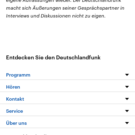
macht sich Äußerungen seiner Gesprächspartner in
Interviews und Diskussionen nicht zu eigen.
Entdecken Sie den Deutschlandfunk
Programm
Programm
Hören
Alle Sendungen
Livestream
Kontakt
Die Nachrichten
Audios
Hörerservice
Service
Nachrichtenleicht
Podcasts
Social Media
FAQ
Über uns
Neue Beiträge auf dlf.de
Deutschlandfunk App
Newsletter
Deutschlandradio
Themen-Schwerpunkte