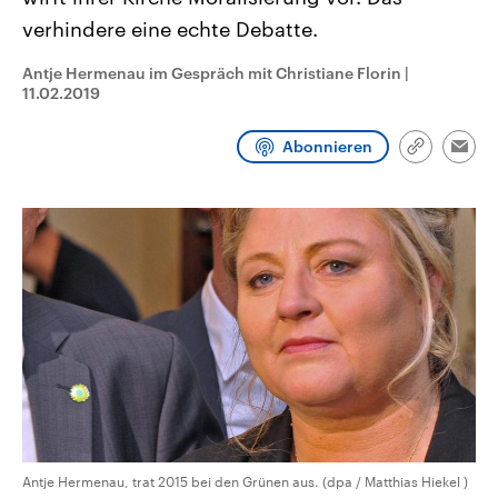
CDU, SPD und FDP regiert.-
aktuelle Weltgeschehen.
verhindere eine echte Debatte.
Umfragen, Prognosen,
Wahlprogramme, aktuelle Berichte
Sendungen
Programm
Podcasts
und Hintergründe zu den Parteien
Antje Hermenau im Gespräch mit Christiane Florin
|
und Kandidaten der anstehenden
11.02.2019
Wahl.
Audio-Archiv
Abonnieren
Link
Emai
kopieren/te
Antje Hermenau, trat 2015 bei den Grünen aus. (dpa / Matthias Hiekel )