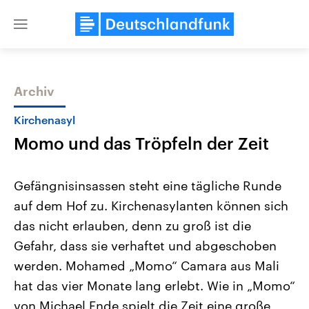
Close
menu
Archiv
Themen
Kirchenasyl
Momo und das Tröpfeln der Zeit
Gefängnisinsassen steht eine tägliche Runde
auf dem Hof zu. Kirchenasylanten können sich
das nicht erlauben, denn zu groß ist die
Landtagswahl Sachsen-Anhalt
USA
Gefahr, dass sie verhaftet und abgeschoben
2026
Aktuelle Beiträge, Analys
Alle Informationen
werden. Mohamed „Momo“ Camara aus Mali
Hintergründe
Sachsen-Anhalt wählt am 6.
Wirtschaftlich und militäri
hat das vier Monate lang erlebt. Wie in „Momo“
September 2026 einen neuen
gehören die Vereinigten S
Landtag. Seit 2021 wird das
den mächtigsten Ländern 
von Michael Ende spielt die Zeit eine große
Bundesland von einer Koalition aus
mit großem Einfluss auf d