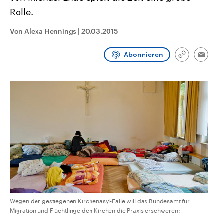
CDU, SPD und FDP regiert.-
aktuelle Weltgeschehen.
Rolle.
Umfragen, Prognosen,
Wahlprogramme, aktuelle Berichte
Sendungen
Programm
Podcasts
und Hintergründe zu den Parteien
Von Alexa Hennings
|
20.03.2015
und Kandidaten der anstehenden
Wahl.
Audio-Archiv
Abonnieren
Link
Emai
kopieren/te
Wegen der gestiegenen Kirchenasyl-Fälle will das Bundesamt für
Migration und Flüchtlinge den Kirchen die Praxis erschweren: