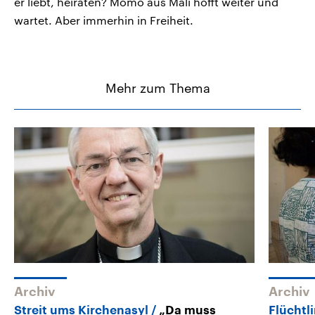
er liebt, heiraten? Momo aus Mali hofft weiter und
wartet. Aber immerhin in Freiheit.
Mehr zum Thema
Archiv
Archiv
Streit ums Kirchenasyl
„Da muss
Flüchtl