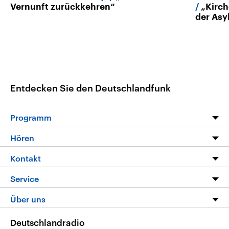
Vernunft zurückkehren“
„Kirch
der Asyl
Entdecken Sie den Deutschlandfunk
Programm
Programm
Hören
Alle Sendungen
Livestream
Kontakt
Die Nachrichten
Audios
Hörerservice
Service
Nachrichtenleicht
Podcasts
Social Media
FAQ
Über uns
Neue Beiträge auf dlf.de
Deutschlandfunk App
Newsletter
Deutschlandradio
Themen-Schwerpunkte
Nachrichten App
Deutschlandradio
Veranstaltungen