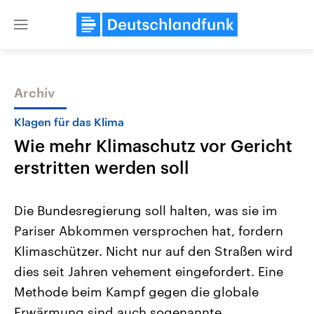
Close
menu
Archiv
Themen
Klagen für das Klima
Wie mehr Klimaschutz vor Gericht
erstritten werden soll
Die Bundesregierung soll halten, was sie im
Pariser Abkommen versprochen hat, fordern
Landtagswahl Sachsen-Anhalt
USA
Klimaschützer. Nicht nur auf den Straßen wird
2026
Aktuelle Beiträge, Analys
Alle Informationen
Hintergründe
dies seit Jahren vehement eingefordert. Eine
Sachsen-Anhalt wählt am 6.
Wirtschaftlich und militäri
September 2026 einen neuen
gehören die Vereinigten S
Methode beim Kampf gegen die globale
Landtag. Seit 2021 wird das
den mächtigsten Ländern 
Erwärmung sind auch sogenannte
Bundesland von einer Koalition aus
mit großem Einfluss auf d