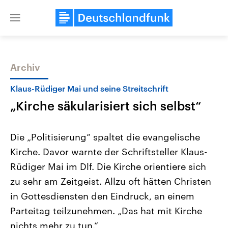
Close
menu
Archiv
Themen
Klaus-Rüdiger Mai und seine Streitschrift
„Kirche säkularisiert sich selbst“
Die „Politisierung“ spaltet die evangelische
Kirche. Davor warnte der Schriftsteller Klaus-
Rüdiger Mai im Dlf. Die Kirche orientiere sich
Landtagswahl Sachsen-Anhalt
USA
zu sehr am Zeitgeist. Allzu oft hätten Christen
2026
Aktuelle Beiträge, Analys
Alle Informationen
in Gottesdiensten den Eindruck, an einem
Hintergründe
Sachsen-Anhalt wählt am 6.
Wirtschaftlich und militäri
Parteitag teilzunehmen. „Das hat mit Kirche
September 2026 einen neuen
gehören die Vereinigten S
Landtag. Seit 2021 wird das
den mächtigsten Ländern 
nichts mehr zu tun.“
Bundesland von einer Koalition aus
mit großem Einfluss auf d