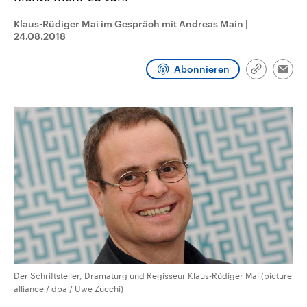
CDU, SPD und FDP regiert.-
aktuelle Weltgeschehen.
Umfragen, Prognosen,
Klaus-Rüdiger Mai im Gespräch mit Andreas Main
|
Wahlprogramme, aktuelle Berichte
24.08.2018
Sendungen
Programm
Podcasts
und Hintergründe zu den Parteien
und Kandidaten der anstehenden
Wahl.
Abonnieren
Link
Audio-Archiv
Emai
kopieren/te
Der Schriftsteller, Dramaturg und Regisseur Klaus-Rüdiger Mai (picture
alliance / dpa / Uwe Zucchi)