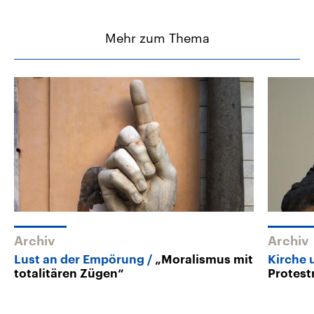
Mehr zum Thema
Archiv
Archiv
Lust an der Empörung
„Moralismus mit
Kirche 
totalitären Zügen“
Protest