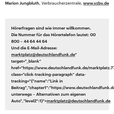
Marion Jungbluth
, Verbraucherzentrale,
www.vzbv.de
Hörerfragen sind wie immer willkommen.
Die Nummer für das Hörertelefon lautet: 00
800 – 44 64 44 64
Und die E-Mail-Adresse:
marktplatz@deutschlandfunk.de
"
target="_blank“
href="https://www.deutschlandfunk.de/marktplatz.7
class="click-tracking-paragraph“ data-
tracking="{"name":"Link in
Beitrag","chapter1":"https://www.deutschlandfunk.de
unterwegs – Alternativen zum eigenen
Auto","level2":1}">
marktplatz@deutschlandfunk.de