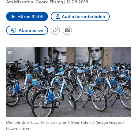
Am Mikrofon: Georg Ehring
|
12.09.2019
CDU, SPD und FDP regiert.-
aktuelle Weltgeschehen.
Umfragen, Prognosen,
Wahlprogramme, aktuelle Berichte
Hören
62:08
Audio herunterladen
Sendungen
Programm
Podcasts
und Hintergründe zu den Parteien
und Kandidaten der anstehenden
Wahl.
Abonnieren
Link
Email
Audio-Archiv
kopieren/teilen
Mietfahrräder bzw. Bikesharing am Kölner Bahnhof (imago images /
Future Image)