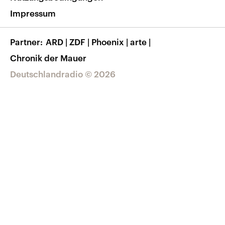
RSS
Transparenz
Impressum
Korrekturen
Barrierefreiheit
Partner
ARD
|
ZDF
|
Phoenix
|
arte
|
Chronik der Mauer
Deutschlandradio © 2026