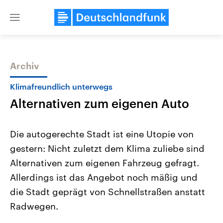
Close
menu
Archiv
Themen
Klimafreundlich unterwegs
Alternativen zum eigenen Auto
Die autogerechte Stadt ist eine Utopie von
gestern: Nicht zuletzt dem Klima zuliebe sind
Alternativen zum eigenen Fahrzeug gefragt.
Landtagswahl Sachsen-Anhalt
USA
Allerdings ist das Angebot noch mäßig und
2026
Aktuelle Beiträge, Analys
Alle Informationen
die Stadt geprägt von Schnellstraßen anstatt
Hintergründe
Sachsen-Anhalt wählt am 6.
Wirtschaftlich und militäri
Radwegen.
September 2026 einen neuen
gehören die Vereinigten S
Landtag. Seit 2021 wird das
den mächtigsten Ländern 
Bundesland von einer Koalition aus
mit großem Einfluss auf d