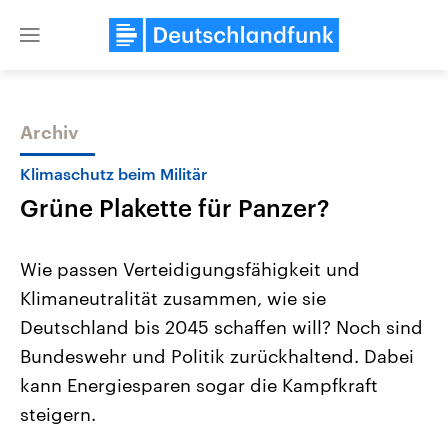
Close
menu
Archiv
Themen
Klimaschutz beim Militär
Grüne Plakette für Panzer?
Wie passen Verteidigungsfähigkeit und
Klimaneutralität zusammen, wie sie
Deutschland bis 2045 schaffen will? Noch sind
Landtagswahl Sachsen-Anhalt
USA
Bundeswehr und Politik zurückhaltend. Dabei
2026
Aktuelle Beiträge, Analys
Alle Informationen
kann Energiesparen sogar die Kampfkraft
Hintergründe
Sachsen-Anhalt wählt am 6.
Wirtschaftlich und militäri
steigern.
September 2026 einen neuen
gehören die Vereinigten S
Landtag. Seit 2021 wird das
den mächtigsten Ländern 
Bundesland von einer Koalition aus
mit großem Einfluss auf d