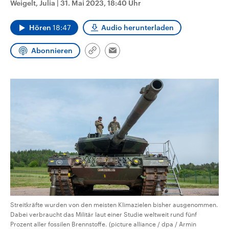
Weigelt, Julia
|
31. Mai 2023, 18:40 Uhr
CDU, SPD und FDP regiert.-
aktuelle Weltgeschehen.
Umfragen, Prognosen,
Wahlprogramme, aktuelle Berichte
Hören
18:47
Audio herunterladen
Sendungen
Programm
Podcasts
und Hintergründe zu den Parteien
und Kandidaten der anstehenden
Wahl.
Abonnieren
Link
Email
Audio-Archiv
kopieren/teilen
Streitkräfte wurden von den meisten Klimazielen bisher ausgenommen.
Dabei verbraucht das Militär laut einer Studie weltweit rund fünf
Prozent aller fossilen Brennstoffe. (picture alliance / dpa / Armin