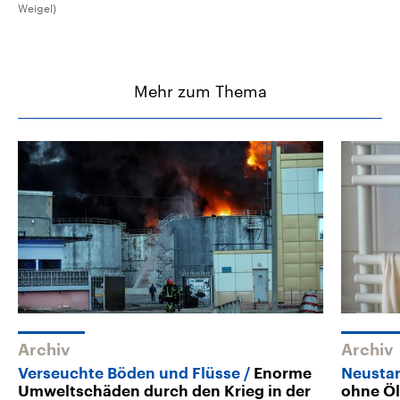
Weigel)
Mehr zum Thema
Archiv
Archiv
Verseuchte Böden und Flüsse
Enorme
Neustar
Umweltschäden durch den Krieg in der
ohne Öl