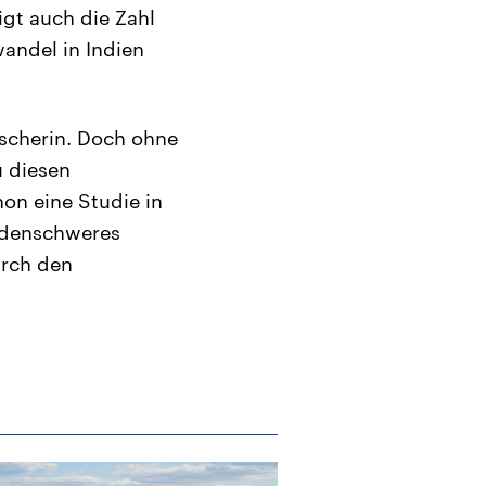
gt auch die Zahl
andel in Indien
rscherin. Doch ohne
u diesen
n eine Studie in
iardenschweres
urch den