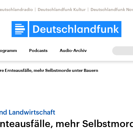
eutschlandradio
Deutschlandfunk Kultur
Deutschlandfunk No
rogramm
Podcasts
Audio-Archiv
Wirtschaft
Wissen
Kultur
Europa
Gesellschaf
e Ernteausfälle, mehr Selbstmorde unter Bauern
nd Landwirtschaft
nteausfälle, mehr Selbstmor
Nahostkonflikt
Iran
le Beiträge,
Aktuelle Lage und
Aktuelle Lage und