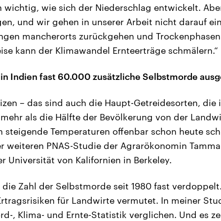
h wichtig, wie sich der Niederschlag entwickelt. Aber
en, und wir gehen in unserer Arbeit nicht darauf ein
gen mancherorts zurückgehen und Trockenphasen 
ise kann der Klimawandel Ernteerträge schmälern.“
in Indien fast 60.000 zusätzliche Selbstmorde ausg
izen – das sind auch die Haupt-Getreidesorten, die 
 mehr als die Hälfte der Bevölkerung von der Landwir
 steigende Temperaturen offenbar schon heute schr
ner weiteren PNAS-Studie der Agrarökonomin Tamma C
 Universität von Kalifornien in Berkeley.
ch die Zahl der Selbstmorde seit 1980 fast verdoppel
rtragsrisiken für Landwirte vermutet. In meiner Stu
d-, Klima- und Ernte-Statistik verglichen. Und es ze