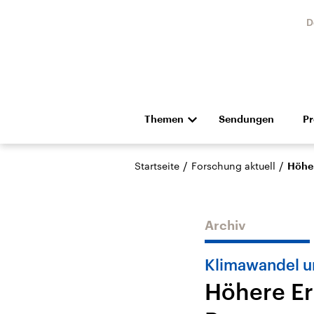
D
Themen
Sendungen
P
Die Nachrichten
Politik
/
/
Startseite
Forschung aktuell
Höher
Hörspiel und Feature
Musik
Archiv
Klimawandel u
Höhere Er
Landtagswahl Sachsen-
USA
Anhalt 2026
Aktuel