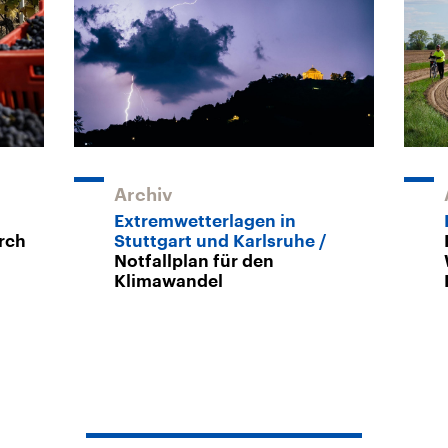
Archiv
Extremwetterlagen in
rch
Stuttgart und Karlsruhe
Notfallplan für den
Klimawandel