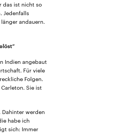
 das ist nicht so
. Jedenfalls
länger andauern.
elöst“
in Indien angebaut
tschaft. Für viele
eckliche Folgen.
arleton. Sie ist
t. Dahinter werden
die habe ich
igt sich: Immer