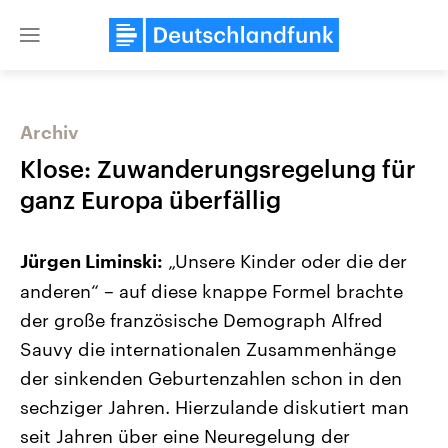
Close
menu
Archiv
Themen
Klose: Zuwanderungsregelung für
ganz Europa überfällig
„Unsere Kinder oder die der
Jürgen Liminski:
anderen“ – auf diese knappe Formel brachte
der große französische Demograph Alfred
Sauvy die internationalen Zusammenhänge
Landtagswahl Sachsen-Anhalt
USA
2026
Aktuelle Beiträge, Analys
der sinkenden Geburtenzahlen schon in den
Alle Informationen
Hintergründe
Sachsen-Anhalt wählt am 6.
Wirtschaftlich und militäri
sechziger Jahren. Hierzulande diskutiert man
September 2026 einen neuen
gehören die Vereinigten S
Landtag. Seit 2021 wird das
den mächtigsten Ländern 
seit Jahren über eine Neuregelung der
Bundesland von einer Koalition aus
mit großem Einfluss auf d