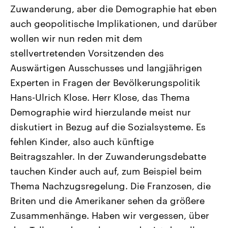
CDU, SPD und FDP regiert.-
aktuelle Weltgeschehen.
Zuwanderung, aber die Demographie hat eben
Umfragen, Prognosen,
auch geopolitische Implikationen, und darüber
Wahlprogramme, aktuelle Berichte
Sendungen
Programm
Podcasts
und Hintergründe zu den Parteien
wollen wir nun reden mit dem
und Kandidaten der anstehenden
Wahl.
stellvertretenden Vorsitzenden des
Audio-Archiv
Auswärtigen Ausschusses und langjährigen
Experten in Fragen der Bevölkerungspolitik
Hans-Ulrich Klose. Herr Klose, das Thema
Demographie wird hierzulande meist nur
diskutiert in Bezug auf die Sozialsysteme. Es
fehlen Kinder, also auch künftige
Beitragszahler. In der Zuwanderungsdebatte
tauchen Kinder auch auf, zum Beispiel beim
Thema Nachzugsregelung. Die Franzosen, die
Briten und die Amerikaner sehen da größere
Zusammenhänge. Haben wir vergessen, über