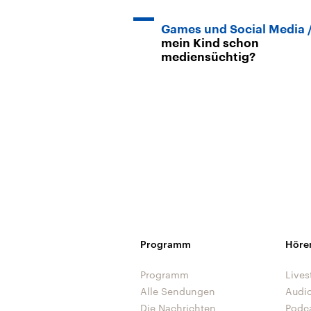
Games und Social Media
mein Kind schon
mediensüchtig?
Programm
Höre
Programm
Lives
Alle Sendungen
Audi
Die Nachrichten
Podc