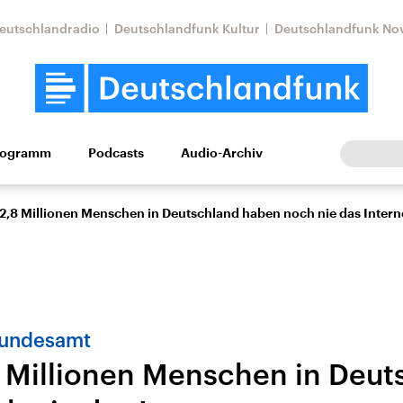
eutschlandradio
Deutschlandfunk Kultur
Deutschlandfunk No
rogramm
Podcasts
Audio-Archiv
Wirtschaft
Wissen
Kultur
Europa
Gesellschaf
2,8 Millionen Menschen in Deutschland haben noch nie das Intern
 Bundesamt
 Millionen Menschen in Deut
Nahostkonflikt
Iran
le Beiträge,
Aktuelle Lage und
Aktuelle Lage und