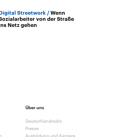
Digital Streetwork
Wenn
Archiv
Sozialarbeiter von der Straße
Internetsucht 
ins Netz gehen
Erwachsenen
nur spielen!
Über uns
Deutschlandradio
Presse
n
Ausbildung und Karriere