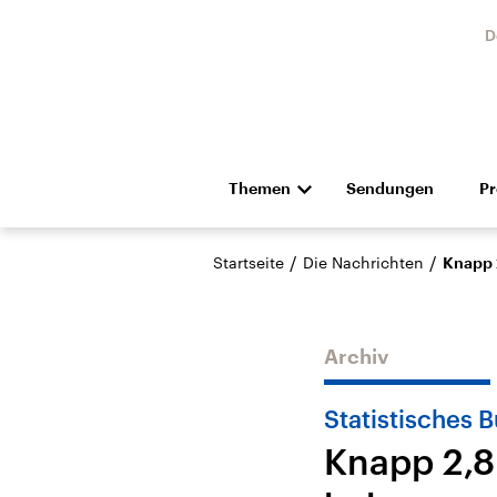
D
Themen
Sendungen
P
Die Nachrichten
Politik
/
/
Startseite
Die Nachrichten
Knapp 
Hörspiel und Feature
Musik
Archiv
Statistisches
Knapp 2,8
Landtagswahl Sachsen-
USA
Anhalt 2026
Aktuel