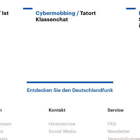
Ist
Cybermobbing
Tatort
Klassenchat
Entdecken Sie den Deutschlandfunk
n
Kontakt
Service
tream
Hörerservice
FAQ
os
Social Media
Newsletter
asts
Veranstaltunge