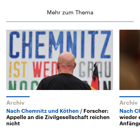
Mehr zum Thema
Archiv
Archiv
Nach Chemnitz und Köthen
Forscher:
Nach C
Appelle an die Zivilgesellschaft reichen
wieder 
nicht
Anfäng