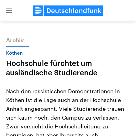
Close
menu
Archiv
Themen
Köthen
Hochschule fürchtet um
ausländische Studierende
Nach den rassistischen Demonstrationen in
Köthen ist die Lage auch an der Hochschule
Landtagswahl Sachsen-Anhalt
USA
Anhalt angespannt. Viele Studierende trauen
2026
Aktuelle Beiträge, Analys
Alle Informationen
Hintergründe
sich kaum noch, den Campus zu verlassen.
Sachsen-Anhalt wählt am 6.
Wirtschaftlich und militäri
September 2026 einen neuen
gehören die Vereinigten S
Zwar versucht die Hochschulleitung zu
Landtag. Seit 2021 wird das
den mächtigsten Ländern 
beruhigen, hat aber ihrerseits auch
Bundesland von einer Koalition aus
mit großem Einfluss auf d