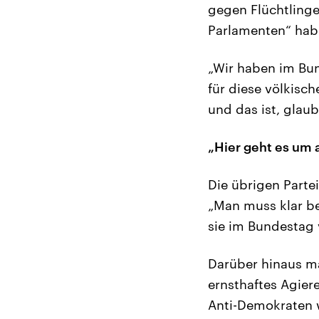
gegen Flüchtlinge
Parlamenten“ habe
„Wir haben im Bun
für diese völkisch
und das ist, glau
„Hier geht es um 
Die übrigen Parte
„Man muss klar be
sie im Bundestag v
Darüber hinaus ma
ernsthaftes Agiere
Anti-Demokraten w