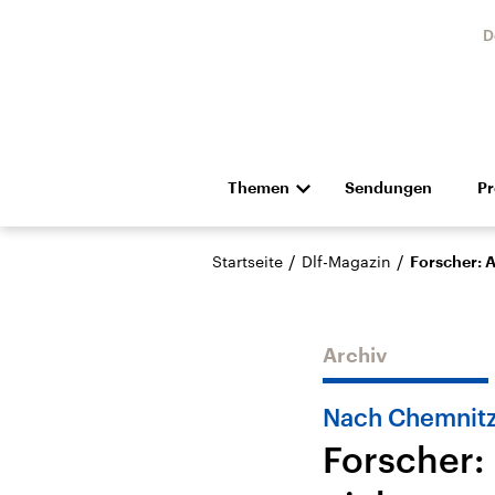
D
Themen
Sendungen
P
Die Nachrichten
Politik
/
/
Startseite
Dlf-Magazin
Forscher: A
Hörspiel und Feature
Musik
Archiv
Nach Chemnitz
Forscher: 
USA
Nahos
Aktuelle Beiträge,
Aktue