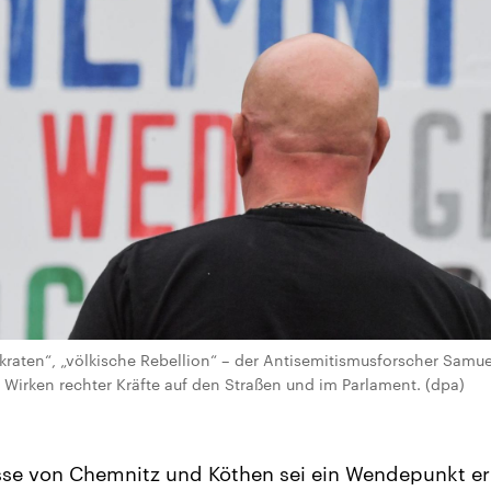
kraten“, „völkische Rebellion“ – der Antisemitismusforscher Samue
s Wirken rechter Kräfte auf den Straßen und im Parlament. (dpa)
sse von Chemnitz und Köthen sei ein Wendepunkt er