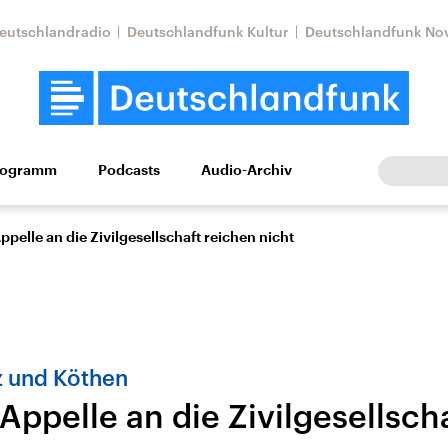
eutschlandradio
Deutschlandfunk Kultur
Deutschlandfunk No
rogramm
Podcasts
Audio-Archiv
Wirtschaft
Wissen
Kultur
Europa
Gesellschaf
ppelle an die Zivilgesellschaft reichen nicht
 und Köthen
Appelle an die Zivilgesellsch
tkonflikt
Iran
Faktenchecks
In unseren Faktenc
lle Lage und
Aktuelle Lage und