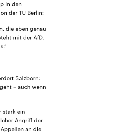
p in den
on der TU Berlin:
en, die eben genau
steht mit der AfD,
s.“
rdert Salzborn:
 geht – auch wenn
 stark ein
lcher Angriff der
 Appellen an die