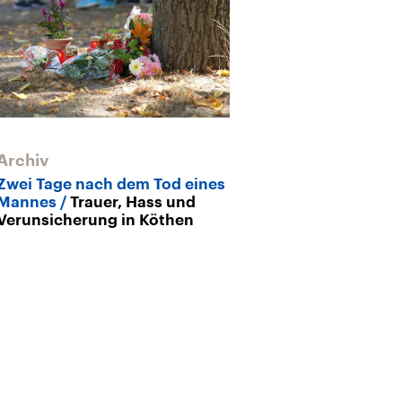
Archiv
Archiv
Zwei Tage nach dem Tod eines
Rechtsextreme
Mannes
Trauer, Hass und
Köthen
„Eine
Verunsicherung in Köthen
Ausnahmezus