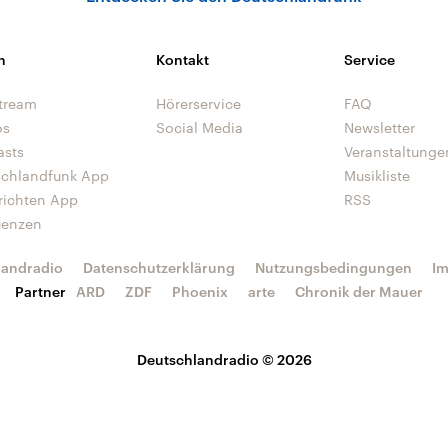
n
Kontakt
Service
tream
Hörerservice
FAQ
os
Social Media
Newsletter
asts
Veranstaltunge
schlandfunk App
Musikliste
richten App
RSS
uenzen
landradio
Datenschutzerklärung
Nutzungsbedingungen
I
Partner
ARD
ZDF
Phoenix
arte
Chronik der Mauer
Deutschlandradio © 2026