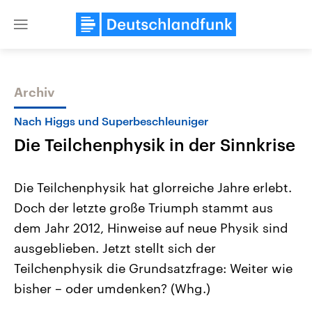
Close
menu
Archiv
Themen
Nach Higgs und Superbeschleuniger
Die Teilchenphysik in der Sinnkrise
Die Teilchenphysik hat glorreiche Jahre erlebt.
Doch der letzte große Triumph stammt aus
dem Jahr 2012, Hinweise auf neue Physik sind
Landtagswahl Sachsen-Anhalt
USA
ausgeblieben. Jetzt stellt sich der
2026
Aktuelle Beiträge, Analys
Alle Informationen
Teilchenphysik die Grundsatzfrage: Weiter wie
Hintergründe
Sachsen-Anhalt wählt am 6.
Wirtschaftlich und militäri
bisher – oder umdenken? (Whg.)
September 2026 einen neuen
gehören die Vereinigten S
Landtag. Seit 2021 wird das
den mächtigsten Ländern 
Bundesland von einer Koalition aus
mit großem Einfluss auf d