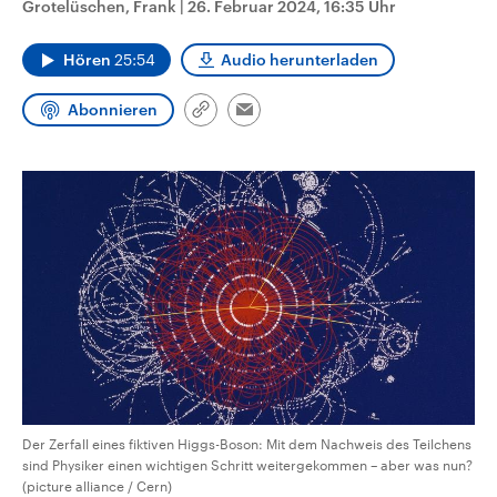
Grotelüschen, Frank
|
26. Februar 2024, 16:35 Uhr
CDU, SPD und FDP regiert.-
aktuelle Weltgeschehen.
Umfragen, Prognosen,
Wahlprogramme, aktuelle Berichte
Hören
25:54
Audio herunterladen
Sendungen
Programm
Podcasts
und Hintergründe zu den Parteien
und Kandidaten der anstehenden
Wahl.
Abonnieren
Link
Email
Audio-Archiv
kopieren/teilen
Der Zerfall eines fiktiven Higgs-Boson: Mit dem Nachweis des Teilchens
sind Physiker einen wichtigen Schritt weitergekommen – aber was nun?
(picture alliance / Cern)