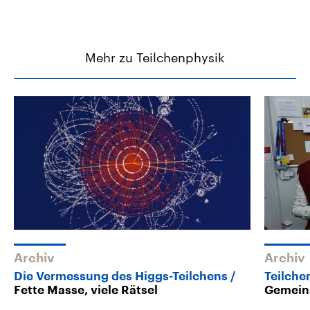
Mehr zu Teilchenphysik
Archiv
Archiv
Die Vermessung des Higgs-Teilchens
Teilche
Fette Masse, viele Rätsel
Gemein