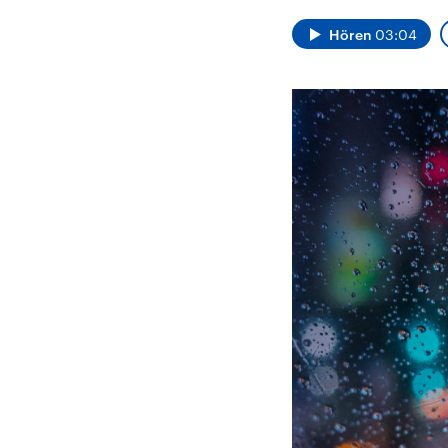
Alle Informationen
Analy
Sachsen-Anhalt wählt
Hinte
Hören
03:04
am 6. September 2026
Wirtsc
einen neuen Landtag.
militä
Seit 2021 wird das
Verein
Bundesland von einer
den m
Koalition aus CDU, SPD
Länder
und FDP regiert.-
großem
Umfragen, Prognosen,
aktuel
Wahlprogramme,
aktuelle Berichte und
Hintergründe zu den
Parteien und Kandidaten
der anstehenden Wahl.