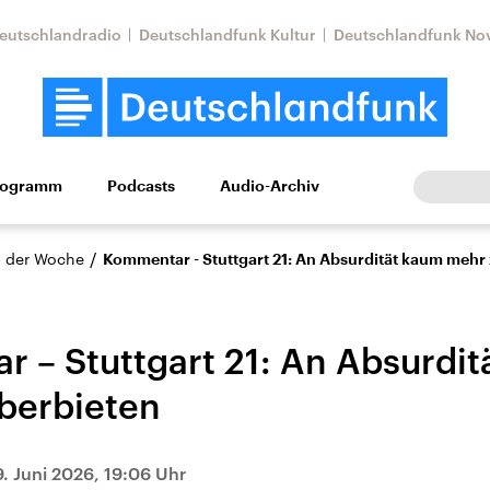
eutschlandradio
Deutschlandfunk Kultur
Deutschlandfunk No
rogramm
Podcasts
Audio-Archiv
Wirtschaft
Wissen
Kultur
Europa
Gesellschaf
/
 der Woche
Kommentar - Stuttgart 21: An Absurdität kaum mehr
 – Stuttgart 21: An Absurdit
berbieten
Nahostkonflikt
Iran
. Juni 2026, 19:06 Uhr
le Beiträge,
Aktuelle Lage und
Aktuelle Lage und