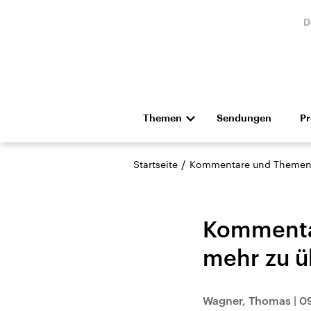
D
Themen
Sendungen
P
Die Nachrichten
Politik
/
Startseite
Kommentare und Themen
Hörspiel und Feature
Musik
Kommentar
mehr zu ü
Landtagswahl Sachsen-
USA
Wagner, Thomas
|
09
Anhalt 2026
Aktuel