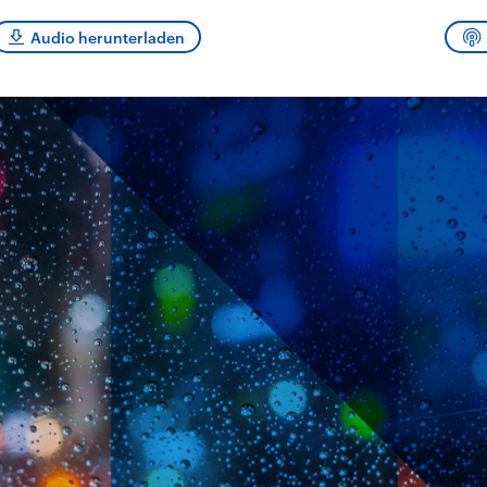
sen und
Hintergründe
Hintergründe
Der Überfall der
Der Iran – seit der
rgründe
Audio herunterladen
haftlich und
palästinensischen
Islamischen Revolu
risch gehören die
Terrororganisation
1979 auch Islamisc
igten Staaten zu
Hamas im Oktober 2023
Republik Iran – ist e
ächtigsten
auf Israel hat in der
von einem
n der Erde, mit
Region wieder die
Religionsführer auto
 Einfluss auf das
Gewalt entfacht. Israel
regierter Staat im 
le Weltgeschehen.
möchte die Hamas
Osten. Eine Feindsc
zerstören. Diese wird wie
zu Israel und zu de
die Hisbollah im Libanon
ist fest in der
vom Iran unterstützt.
Staatsideologie
verankert.