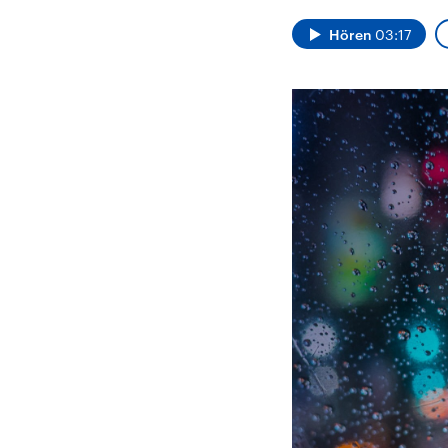
Analysen und
Hinte
Der Üb
Hintergründe
Hören
03:17
Wirtschaftlich und
paläs
militärisch gehören die
Terror
Vereinigten Staaten zu
Hamas
den mächtigsten
auf Is
Ländern der Erde, mit
Regio
großem Einfluss auf das
Gewalt
aktuelle Weltgeschehen.
möcht
zerstö
die Hi
vom Ir