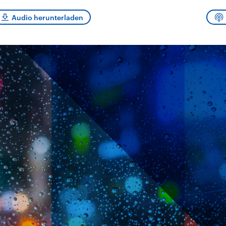
und im TikTok-Kana
rgründe
Hintergründe
erfall der
Der Iran – seit der
„Moment mal“
Audio herunterladen
tinensischen
Islamischen Revolution
überprüfen wir viral
organisation
1979 auch Islamische
Behauptungen auf i
 im Oktober 2023
Republik Iran – ist ein
Wahrheitsgehalt. W
rael hat in der
von einem
kommt eine Aussag
n wieder die
Religionsführer autoritär
Was ist falsch, was
 entfacht. Israel
regierter Staat im Nahen
stimmt? Was kann b
e die Hamas
Osten. Eine Feindschaft
werden – und was is
ren. Diese wird wie
zu Israel und zu den USA
eine Lüge? Kurz.
sbollah im Libanon
ist fest in der
Einordnend.
an unterstützt.
Staatsideologie
Transparent.
verankert.