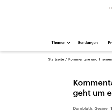
D
Themen
Sendungen
P
Die Nachrichten
Politik
/
Startseite
Kommentare und Themen
Hörspiel und Feature
Musik
Kommentar
geht um ei
USA
Nahos
Dornblüth, Gesine
|
Aktuelle Beiträge,
Aktue