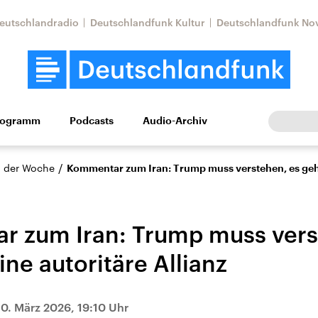
eutschlandradio
Deutschlandfunk Kultur
Deutschlandfunk No
rogramm
Podcasts
Audio-Archiv
Wirtschaft
Wissen
Kultur
Europa
Gesellschaf
/
 der Woche
Kommentar zum Iran: Trump muss verstehen, es geht
 zum Iran: Trump muss vers
ne autoritäre Allianz
tkonflikt
Iran
Faktenchecks
10. März 2026, 19:10 Uhr
In unseren Faktenc
lle Lage und
Aktuelle Lage und