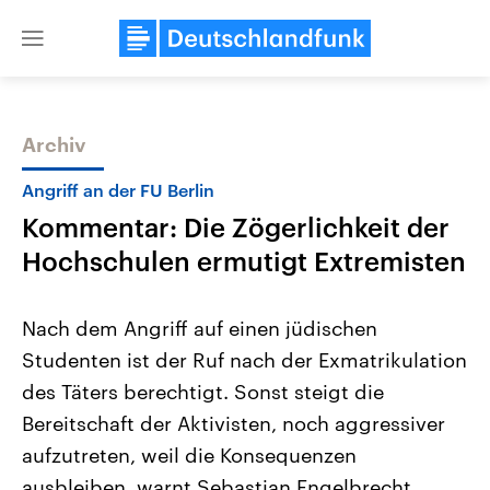
Close
menu
Archiv
Themen
Angriff an der FU Berlin
Kommentar: Die Zögerlichkeit der
Hochschulen ermutigt Extremisten
Nach dem Angriff auf einen jüdischen
Studenten ist der Ruf nach der Exmatrikulation
Landtagswahl Sachsen-Anhalt
USA
des Täters berechtigt. Sonst steigt die
2026
Aktuelle Beiträge, Analys
Alle Informationen
Hintergründe
Bereitschaft der Aktivisten, noch aggressiver
Sachsen-Anhalt wählt am 6.
Wirtschaftlich und militäri
September 2026 einen neuen
gehören die Vereinigten S
aufzutreten, weil die Konsequenzen
Landtag. Seit 2021 wird das
den mächtigsten Ländern 
ausbleiben, warnt Sebastian Engelbrecht.
Bundesland von einer Koalition aus
mit großem Einfluss auf d