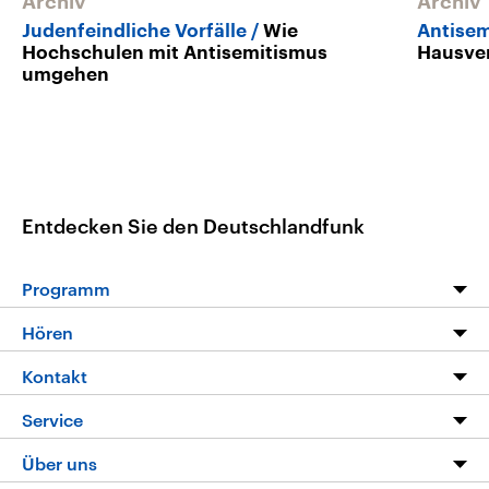
Archiv
Archiv
Judenfeindliche Vorfälle
Wie
Antise
Hochschulen mit Antisemitismus
Hausver
umgehen
Entdecken Sie den Deutschlandfunk
Programm
Programm
Hören
Alle Sendungen
Livestream
Kontakt
Die Nachrichten
Audios
Hörerservice
Service
Nachrichtenleicht
Podcasts
Social Media
FAQ
Über uns
Neue Beiträge auf dlf.de
Deutschlandfunk App