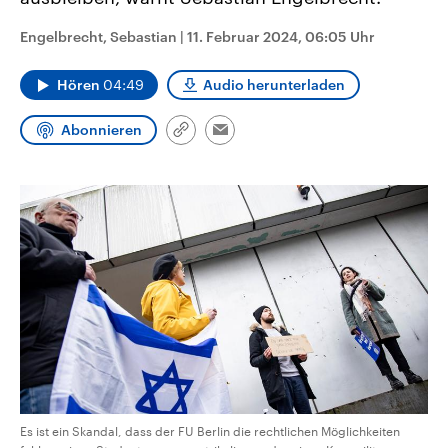
CDU, SPD und FDP regiert.-
aktuelle Weltgeschehen.
Umfragen, Prognosen,
Engelbrecht, Sebastian
|
11. Februar 2024, 06:05 Uhr
Wahlprogramme, aktuelle Berichte
Sendungen
Programm
Podcasts
und Hintergründe zu den Parteien
und Kandidaten der anstehenden
Hören
04:49
Audio herunterladen
Wahl.
Audio-Archiv
Abonnieren
Link
Email
kopieren/teilen
Es ist ein Skandal, dass der FU Berlin die rechtlichen Möglichkeiten