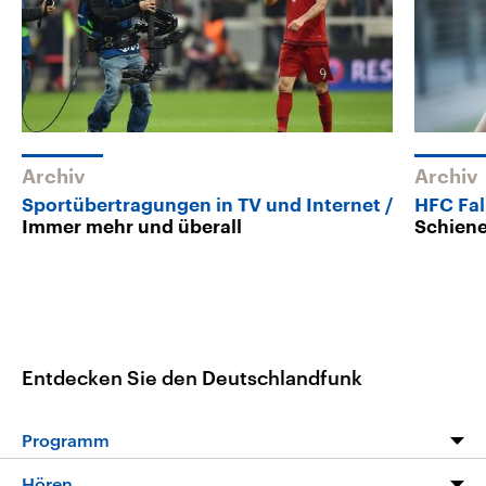
Archiv
Archiv
Sportübertragungen in TV und Internet
HFC Fa
Immer mehr und überall
Schiene
Entdecken Sie den Deutschlandfunk
Programm
Programm
Hören