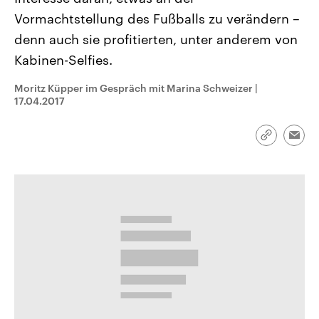
CDU, SPD und FDP regiert.-
aktuelle Weltgeschehen.
Vormachtstellung des Fußballs zu verändern –
Umfragen, Prognosen,
Wahlprogramme, aktuelle Berichte
denn auch sie profitierten, unter anderem von
Sendungen
Programm
Podcasts
und Hintergründe zu den Parteien
und Kandidaten der anstehenden
Kabinen-Selfies.
Wahl.
Audio-Archiv
Moritz Küpper im Gespräch mit Marina Schweizer
|
17.04.2017
Link
Emai
kopieren/te