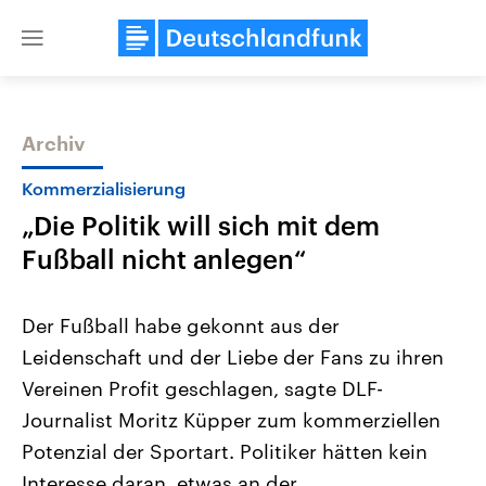
Close
menu
Archiv
Themen
Kommerzialisierung
„Die Politik will sich mit dem
Fußball nicht anlegen“
Der Fußball habe gekonnt aus der
Leidenschaft und der Liebe der Fans zu ihren
Landtagswahl Sachsen-Anhalt
USA
Vereinen Profit geschlagen, sagte DLF-
2026
Aktuelle Beiträge, Analys
Alle Informationen
Hintergründe
Journalist Moritz Küpper zum kommerziellen
Sachsen-Anhalt wählt am 6.
Wirtschaftlich und militäri
September 2026 einen neuen
gehören die Vereinigten S
Potenzial der Sportart. Politiker hätten kein
Landtag. Seit 2021 wird das
den mächtigsten Ländern 
Interesse daran, etwas an der
Bundesland von einer Koalition aus
mit großem Einfluss auf d